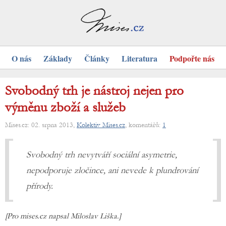
O nás
Základy
Články
Literatura
Podpořte nás
Svobodný trh je nástroj nejen pro
výměnu zboží a služeb
Mises.cz: 02. srpna 2013,
Kolektiv Mises.cz
, komentářů:
1
Svobodný trh nevytváří sociální asymetrie,
nepodporuje zločince, ani nevede k plundrování
přírody.
[Pro mises.cz napsal Miloslav Liška.]