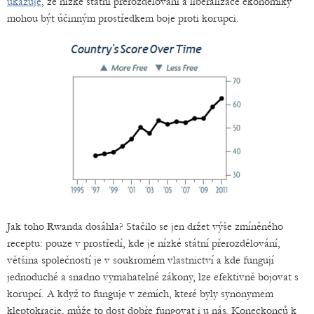
ukazuje
, že nízké státní přerozdělování a liberalizace ekonomiky
mohou být účinným prostředkem boje proti korupci.
Jak toho Rwanda dosáhla? Stačilo se jen držet výše zmíněného
receptu: pouze v prostředí, kde je nízké státní přerozdělování,
většina společností je v soukromém vlastnictví a kde fungují
jednoduché a snadno vymahatelné zákony, lze efektivně bojovat s
korupcí. A když to funguje v zemích, které byly synonymem
kleptokracie, může to dost dobře fungovat i u nás. Koneckonců k