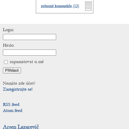
zobrazit komentáře (12)
Login:
Heslo:
zapamatovat si mě
Nemáte zde účet?
Zaregistrujte se!
RSS feed
Atom feed
Arsen Lazarevič