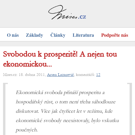
O nás
Základy
Články
Literatura
Podpořte nás
Svobodou k prosperitě! A nejen tou
ekonomickou...
Mises.cz: 18. dubna 2011,
Arsen Lazarevič
, komentářů:
12
Ekonomická svoboda přináší prosperitu a
hospodářský růst, o tom není třeba sáhodlouze
diskutovat. Více jak čtyřicet let v režimu, kde
ekonomické svobody neexistovaly, bylo vskutku
poučných.