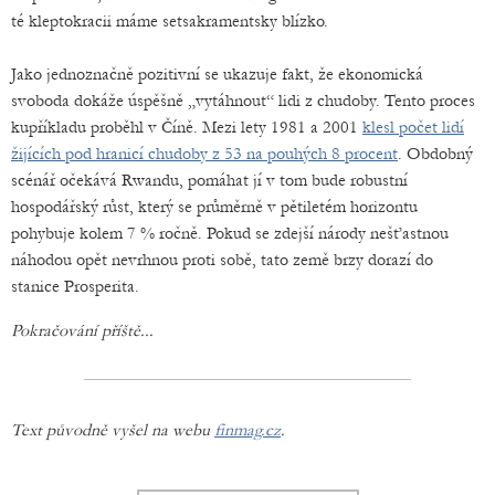
té kleptokracii máme setsakramentsky blízko.
Jako jednoznačně pozitivní se ukazuje fakt, že ekonomická
svoboda dokáže úspěšně „vytáhnout“ lidi z chudoby. Tento proces
kupříkladu proběhl v Číně. Mezi lety 1981 a 2001
klesl počet lidí
žijících pod hranicí chudoby z 53 na pouhých 8 procent
. Obdobný
scénář očekává Rwandu, pomáhat jí v tom bude robustní
hospodářský růst, který se průměrně v pětiletém horizontu
pohybuje kolem 7 % ročně. Pokud se zdejší národy nešťastnou
náhodou opět nevrhnou proti sobě, tato země brzy dorazí do
stanice Prosperita.
Pokračování příště...
Text původně vyšel na
webu
finmag.cz
.