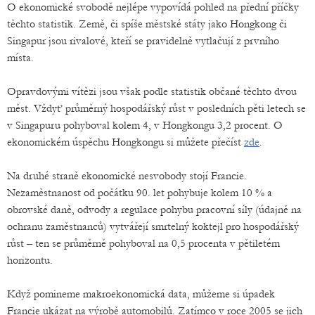
O ekonomické svobodě nejlépe vypovídá pohled na přední příčky
těchto statistik. Země, či spíše městské státy jako Hongkong či
Singapur jsou rivalové, kteří se pravidelně vytlačují z prvního
místa.
Opravdovými vítězi jsou však podle statistik občané těchto dvou
měst. Vždyť průměrný hospodářský růst v posledních pěti letech se
v Singapuru pohyboval kolem 4, v Hongkongu 3,2 procent. O
ekonomickém úspěchu Hongkongu si můžete přečíst
zde
.
Na druhé straně ekonomické nesvobody stojí Francie.
Nezaměstnanost od počátku 90. let pohybuje kolem 10 % a
obrovské daně, odvody a regulace pohybu pracovní síly (údajně na
ochranu zaměstnanců) vytvářejí smrtelný koktejl pro hospodářský
růst – ten se průměrně pohyboval na 0,5 procenta v pětiletém
horizontu.
Když pomineme makroekonomická data, můžeme si úpadek
Francie ukázat na výrobě automobilů. Zatímco v roce 2005 se jich