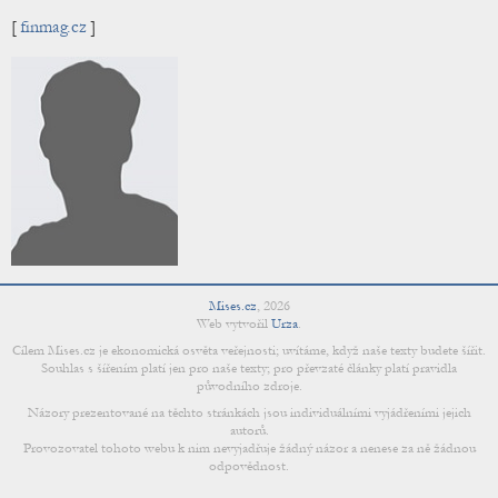
[
finmag.cz
]
Mises.cz
,
2026
Web vytvořil
Urza
.
Cílem Mises.cz je ekonomická osvěta veřejnosti; uvítáme, když naše texty budete šířit.
Souhlas s šířením platí jen pro naše texty; pro převzaté články platí pravidla
původního zdroje.
Názory prezentované na těchto stránkách jsou individuálními vyjádřeními jejich
autorů.
Provozovatel tohoto webu k nim nevyjadřuje žádný názor a nenese za ně žádnou
odpovědnost.