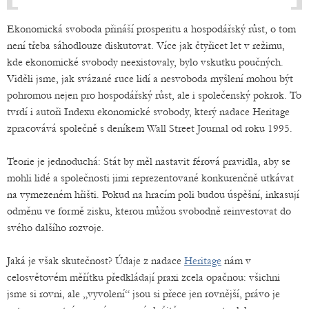
Ekonomická svoboda přináší prosperitu a hospodářský růst, o tom
není třeba sáhodlouze diskutovat. Více jak čtyřicet let v režimu,
kde ekonomické svobody neexistovaly, bylo vskutku poučných.
Viděli jsme, jak svázané ruce lidí a nesvoboda myšlení mohou být
pohromou nejen pro hospodářský růst, ale i společenský pokrok. To
tvrdí i autoři Indexu ekonomické svobody, který nadace Heritage
zpracovává společně s deníkem Wall Street Journal od roku 1995.
Teorie je jednoduchá: Stát by měl nastavit férová pravidla, aby se
mohli lidé a společnosti jimi reprezentované konkurenčně utkávat
na vymezeném hřišti. Pokud na hracím poli budou úspěšní, inkasují
odměnu ve formě zisku, kterou můžou svobodně reinvestovat do
svého dalšího rozvoje.
Jaká je však skutečnost? Údaje z nadace
Heritage
nám v
celosvětovém měřítku předkládají praxi zcela opačnou: všichni
jsme si rovni, ale „vyvolení“ jsou si přece jen rovnější, právo je