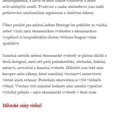
netransparentní, a navíc se musí složitě vynucovat u lehce
ovlivnitelných soudů. Tvořivost a snaha obchodovat jsou tudíž
potlačovány nejrůznějšími regulacemi a složitými zákony.
Údaje použité pro měření indexu Heritage lze pokládat za validní,
neboť vztah mezi ekonomickou svobodou a ekonomickou
vyspělostí či hospodářským růstem většinou funguje velmi
spolehlivě.
Samotná metoda měření ekonomické svobody se přitom skládá z
desíti kategorií, mezi něž patří podnikatelská, obchodní, fiskální,
měnová, investiční a finanční svoboda. Důležité jsou také míra
korupce nebo zákony, které umožňují vlastnictví nemovitostí
včetně jejich ochrany. Posledním ukazatelem je výše vládních
výdajů. Všechny tyto zmíněné hodnoty nám umožní vypočítat
výsledný průměr – míru ekonomické svobody v dané zemi.
Městské státy vítězí!