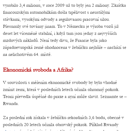
vyrobilo 3,4 milionu, v roce 2009 už to byly jen 2 miliony. Zkrátka
francouzským automobilkám došla trpělivost s neustálými
stávkami, vysokými odvody a regulovanou pracovní silou.
Přesunuly své továrny jinam. To v Německu je výroba vozů již
deset let víceméně stabilní, i když tam jsou jedny z nejvyšších
mzdových nákladů. Není tedy divu, že Francie byla jako
západoevropská země ohodnocena v žebříčku nejhůře – nachází se
na nelichotivém 64. místě.
Ekonomická svoboda a Afrika?
V souvislosti s měřením ekonomické svobody by bylo vhodné
zmínit zemi, která v posledních letech učinila ohromný pokrok.
Teorii převedla úspěšně do praxe a nyní může slavit. Seznamte se –
Rwanda.
Za poslední rok získala v žebříčku rekordních 3,6 bodu, obecně v
posledních 20 letech učinila obrovský pokrok. Příklad Rwandy