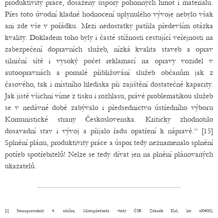
produktivity práce, dosaženy úspory pohonných hmot i materiálu.
Přes toto úvodní kladné hodnocení uplynulého vývoje nebylo však
ani zde vše v pořádku. Mezi nedostatky patřila především otázka
kvality. Dokladem toho byly i časté stížnosti cestující veřejnosti na
zabezpečení dopravních služeb, nízká kvalita staveb a oprav
silniční sítě i vysoký počet reklamací na opravy vozidel v
autoopravnách a pomalé přibližování služeb občanům jak z
časového, tak i místního hlediska při zajištění dostatečné kapacity.
Jak jistě všichni víme z tisku i rozhlasu, právě problematikou služeb
se v nedávné době zabývalo i předsednictvo ústředního výboru
Komunistické strany Československa. Kriticky zhodnotilo
dosavadní stav i vývoj a přijalo řadu opatření k nápravě.“ [15]
Splnění plánu, produktivity práce a úspor tedy neznamenalo splnění
potřeb spotřebitelů! Nelze se tedy dívat jen na plnění plánovaných
ukazatelů.
[1] Stenoprotokoly 4. schůze, Místopředseda vlády ČSR Zdeněk Krč, list s004002,