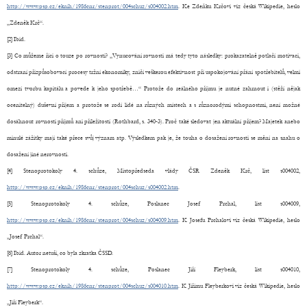
http://www.psp.cz/eknih/1986cnr/stenprot/004schuz/s004002.htm
. Ke Zdeňku Krčovi viz česká Wikipedie, heslo
„Zdeněk Krč“.
[2] Ibid.
[3] Co můžeme říci o touze po rovnosti? „Vynucování rovnosti má tedy tyto následky: prokazatelně potlačí motivaci,
odstraní přizpůsobovací procesy tržní ekonomiky, zničí veškerou efektivnost při uspokojování přání spotřebitelů, velmi
omezí tvorbu kapitálu a povede k jeho spotřebě…“ Protože do reálného příjmu je nutné zahrnout i (stěží nějak
ocenitelný) duševní příjem a protože se rodí lidé na různých místech a s různorodými schopnostmi, není možné
dosáhnout rovnosti příjmů ani příležitostí (Rothbard, s. 340-3). Proč také sledovat jen aktuální příjem? Majetek anebo
minulé zážitky mají také přece svůj význam atp. Výsledkem pak je, že touha o dosažení rovnosti se mění na snahu o
dosažení jiné nerovnosti.
[4] Stenoprotokoly 4. schůze, Místopředseda vlády ČSR Zdeněk Krč, list s004002,
http://www.psp.cz/eknih/1986cnr/stenprot/004schuz/s004002.htm
.
[5] Stenoprotokoly 4. schůze, Poslanec Josef Prchal, list s004009,
http://www.psp.cz/eknih/1986cnr/stenprot/004schuz/s004009.htm
. K Josefu Prchalovi viz česká Wikipedie, heslo
„Josef Prchal“.
[6] Ibid. Autor netuší, co byla zkratka ČSSD.
[7] Stenoprotokoly 4. schůze, Poslanec Jiří Fleyberk, list s004010,
http://www.psp.cz/eknih/1986cnr/stenprot/004schuz/s004010.htm
. K Jiřímu Fleyberkovi viz česká Wikipedie, heslo
„Jiří Fleyberk“.