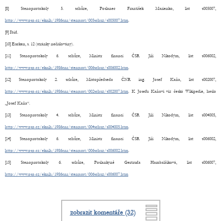
[8] Stenoprotokoly 5. schůze, Poslanec František Marienko, list s005007,
http://www.psp.cz/eknih/1986cnr/stenprot/005schuz/s005007.htm
.
[9] Ibid.
[10] Eucken, s. 12 (stránky nečíslovány).
[11] Stenoprotokoly 6. schůze, Ministr financí ČSR Jiří Nikodým, list s006002,
http://www.psp.cz/eknih/1986cnr/stenprot/006schuz/s006002.htm
.
[12] Stenoprotokoly 2. schůze, Místopředseda ČNR ing. Josef Kaňa, list s002007,
http://www.psp.cz/eknih/1986cnr/stenprot/002schuz/s002007.htm
. K Josefu Kaňovi viz česká Wikipedie, heslo
„Josef Kaňa“.
[13] Stenoprotokoly 4. schůze, Ministr financí ČSR Jiří Nikodým, list s004005,
http://www.psp.cz/eknih/1986cnr/stenprot/004schuz/s004005.htm
.
[14] Stenoprotokoly 6. schůze, Ministr financí ČSR Jiří Nikodým, list s006002,
http://www.psp.cz/eknih/1986cnr/stenprot/006schuz/s006002.htm
.
[15] Stenoprotokoly 6. schůze, Poslankyně Gertruda Hambalčíková, list s006007,
http://www.psp.cz/eknih/1986cnr/stenprot/006schuz/s006007.htm
zobrazit komentáře (32)