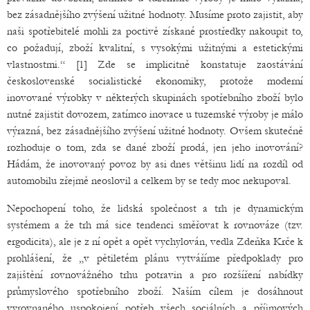
bez zásadnějšího zvýšení užitné hodnoty. Musíme proto zajistit, aby
naši spotřebitelé mohli za poctivě získané prostředky nakoupit to,
co požadují, zboží kvalitní, s vysokými užitnými a estetickými
vlastnostmi.“ [1] Zde se implicitně konstatuje zaostávání
československé socialistické ekonomiky, protože moderní
inovované výrobky v některých skupinách spotřebního zboží bylo
nutné zajistit dovozem, zatímco inovace u tuzemské výroby je málo
výrazná, bez zásadnějšího zvýšení užitné hodnoty. Ovšem skutečně
rozhoduje o tom, zda se dané zboží prodá, jen jeho inovování?
Hádám, že inovovaný povoz by asi dnes většinu lidí na rozdíl od
automobilu zřejmě neoslovil a celkem by se tedy moc nekupoval.
Nepochopení toho, že lidská společnost a trh je dynamickým
systémem a že trh má sice tendenci směřovat k rovnováze (tzv.
ergodicita), ale je z ní opět a opět vychylován, vedla Zdeňka Krče k
prohlášení, že „v pětiletém plánu vytváříme předpoklady pro
zajištění rovnovážného trhu potravin a pro rozšíření nabídky
průmyslového spotřebního zboží. Naším cílem je dosáhnout
vyrovnaného uspokojení potřeb všech sociálních a příjmových