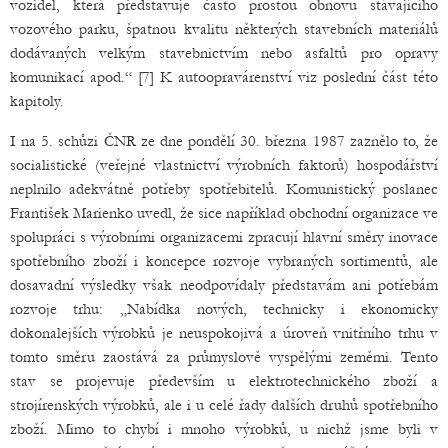
vozidel, která představuje často prostou obnovu stávajícího
vozového parku, špatnou kvalitu některých stavebních materiálů
dodávaných velkým stavebnictvím nebo asfaltů pro opravy
komunikací apod.“ [7] K autoopravárenství viz poslední část této
kapitoly.
I na 5. schůzi ČNR ze dne pondělí 30. března 1987 zaznělo to, že
socialistické (veřejné vlastnictví výrobních faktorů) hospodářství
neplnilo adekvátně potřeby spotřebitelů. Komunistický poslanec
František Marienko uvedl, že sice například obchodní organizace ve
spolupráci s výrobními organizacemi zpracují hlavní směry inovace
spotřebního zboží i koncepce rozvoje vybraných sortimentů, ale
dosavadní výsledky však neodpovídaly představám ani potřebám
rozvoje trhu: „Nabídka nových, technicky i ekonomicky
dokonalejších výrobků je neuspokojivá a úroveň vnitřního trhu v
tomto směru zaostává za průmyslově vyspělými zeměmi. Tento
stav se projevuje především u elektrotechnického zboží a
strojírenských výrobků, ale i u celé řady dalších druhů spotřebního
zboží. Mimo to chybí i mnoho výrobků, u nichž jsme byli v