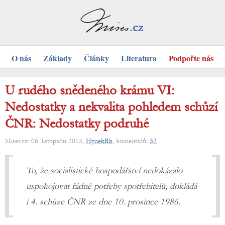
O nás
Základy
Články
Literatura
Podpořte nás
U rudého snědeného krámu VI:
Nedostatky a nekvalita pohledem schůzí
ČNR: Nedostatky podruhé
Mises.cz: 06. listopadu 2013,
HynekRk
, komentářů:
32
To, že socialistické hospodářství nedokázalo
uspokojovat řádně potřeby spotřebitelů, dokládá
i 4. schůze ČNR ze dne 10. prosince 1986.