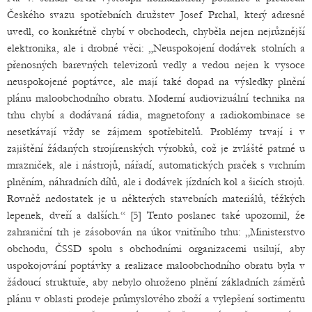
Českého svazu spotřebních družstev Josef Prchal, který adresně
uvedl, co konkrétně chybí v obchodech, chyběla nejen nejrůznější
elektronika, ale i drobné věci: „Neuspokojení dodávek stolních a
přenosných barevných televizorů vedly a vedou nejen k vysoce
neuspokojené poptávce, ale mají také dopad na výsledky plnění
plánu maloobchodního obratu. Moderní audiovizuální technika na
trhu chybí a dodávaná rádia, magnetofony a radiokombinace se
nesetkávají vždy se zájmem spotřebitelů. Problémy trvají i v
zajištění žádaných strojírenských výrobků, což je zvláště patrné u
mrazniček, ale i nástrojů, nářadí, automatických praček s vrchním
plněním, náhradních dílů, ale i dodávek jízdních kol a šicích strojů.
Rovněž nedostatek je u některých stavebních materiálů, těžkých
lepenek, dveří a dalších.“ [5] Tento poslanec také upozornil, že
zahraniční trh je zásobován na úkor vnitřního trhu: „Ministerstvo
obchodu, ČSSD spolu s obchodními organizacemi usilují, aby
uspokojování poptávky a realizace maloobchodního obratu byla v
žádoucí struktuře, aby nebylo ohroženo plnění základních záměrů
plánu v oblasti prodeje průmyslového zboží a vylepšení sortimentu