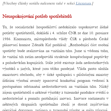
[Všechny články seriálu naleznete také v sekci
Literatura
.]
Neuspokojování potřeb spotřebitelů
To, že socialistické hospodářství nedokázalo uspokojovat řádně
potřeby spotřebitelů, dokládá i 4. schůze ČNR ze dne 10. prosince
1986. Komunista, místopředseda vlády ČSR a předseda České
plánovací komise Zdeněk Krč prohlásil: „Rozhodující část osobní
spotřeby bude realizována na vnitřním trhu. Jsme si vědomi toho,
že vnitřní trh zatím neodpovídá struktuře koupěschopné poptávky
a požadavkům kupujících. Stále ještě existuje řada nedostatkových
výrobků a jiných, které jsou těžko prodejné. Vláda proto uložila
ministrovi obchodu, aby v úzké spolupráci s příslušnými ministry
řídícími výrobní resorty zpracoval konkrétní program vedoucí k
postupnému odstranění nedostatkovosti na vnitřním trhu. Nízký
zájem spotřebitelů o některé výrobky z tuzemské produkce svědčí o
nedostatečné a pomalu probíhající inovaci. Inovace sortimentu v
některých skupinách spotřebního zboží je dosud zajišťována
převážně dovozem, zatímco u tuzemské výroby je málo výrazná,