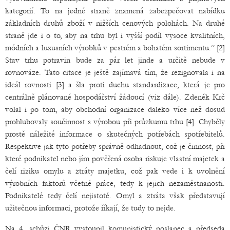
kategorií. To na jedné straně znamená zabezpečovat nabídku
základních druhů zboží v nižších cenových polohách. Na druhé
straně jde i o to, aby na trhu byl i vyšší podíl vysoce kvalitních,
módních a luxusních výrobků v pestrém a bohatém sortimentu.“ [2]
Stav trhu potravin bude za pár let jinde a určitě nebude v
rovnováze. Tato citace je ještě zajímavá tím, že rezignovala i na
ideál rovnosti [3] a šla proti duchu standardizace, která je pro
centrálně plánované hospodářství žádoucí (viz dále). Zdeněk Krč
volal i po tom, aby obchodní organizace daleko více než dosud
prohlubovaly součinnost s výrobou při průzkumu trhu [4]. Chyběly
prostě náležité informace o skutečných potřebách spotřebitelů.
Respektive jak tyto potřeby správně odhadnout, což je činnost, při
které podnikatel nebo jím pověřená osoba riskuje vlastní majetek a
čelí riziku omylu a ztráty majetku, což pak vede i k uvolnění
výrobních faktorů včetně práce, tedy k jejich nezaměstnanosti.
Podnikatelé tedy čelí nejistotě. Omyl a ztráta však představují
užitečnou informaci, protože říkají, že tudy to nejde.
Na 4. schůzi ČNR vystoupil komunistický poslanec a předseda