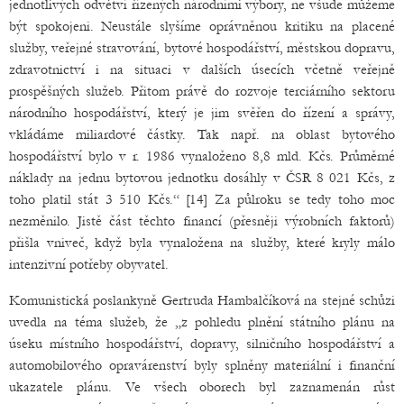
jednotlivých odvětví řízených národními výbory, ne všude můžeme
být spokojeni. Neustále slyšíme oprávněnou kritiku na placené
služby, veřejné stravování, bytové hospodářství, městskou dopravu,
zdravotnictví i na situaci v dalších úsecích včetně veřejně
prospěšných služeb. Přitom právě do rozvoje terciárního sektoru
národního hospodářství, který je jim svěřen do řízení a správy,
vkládáme miliardové částky. Tak např. na oblast bytového
hospodářství bylo v r. 1986 vynaloženo 8,8 mld. Kčs. Průměrné
náklady na jednu bytovou jednotku dosáhly v ČSR 8 021 Kčs, z
toho platil stát 3 510 Kčs.“ [14] Za půlroku se tedy toho moc
nezměnilo. Jistě část těchto financí (přesněji výrobních faktorů)
přišla vniveč, když byla vynaložena na služby, které kryly málo
intenzivní potřeby obyvatel.
Komunistická poslankyně Gertruda Hambalčíková na stejné schůzi
uvedla na téma služeb, že „z pohledu plnění státního plánu na
úseku místního hospodářství, dopravy, silničního hospodářství a
automobilového opravárenství byly splněny materiální i finanční
ukazatele plánu. Ve všech oborech byl zaznamenán růst