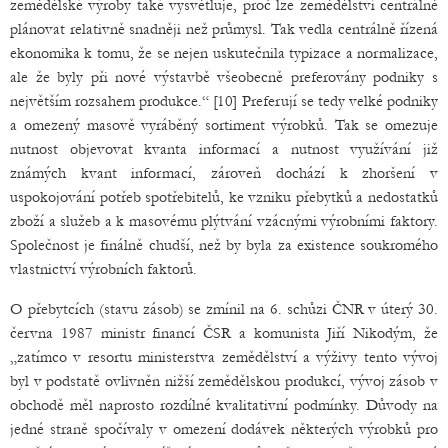
zemědělské výroby také vysvětluje, proč lze zemědělství centrálně
plánovat relativně snadněji než průmysl. Tak vedla centrálně řízená
ekonomika k tomu, že se nejen uskutečnila typizace a normalizace,
ale že byly při nové výstavbě všeobecně preferovány podniky s
největším rozsahem produkce.“ [10] Preferují se tedy velké podniky
a omezený masově vyráběný sortiment výrobků. Tak se omezuje
nutnost objevovat kvanta informací a nutnost využívání již
známých kvant informací, zároveň dochází k zhoršení v
uspokojování potřeb spotřebitelů, ke vzniku přebytků a nedostatků
zboží a služeb a k masovému plýtvání vzácnými výrobními faktory.
Společnost je finálně chudší, než by byla za existence soukromého
vlastnictví výrobních faktorů.
O přebytcích (stavu zásob) se zmínil na 6. schůzi ČNR v úterý 30.
června 1987 ministr financí ČSR a komunista Jiří Nikodým, že
„zatímco v resortu ministerstva zemědělství a výživy tento vývoj
byl v podstatě ovlivněn nižší zemědělskou produkcí, vývoj zásob v
obchodě měl naprosto rozdílné kvalitativní podmínky. Důvody na
jedné straně spočívaly v omezení dodávek některých výrobků pro