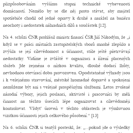
přizpůsobováním vyššímu stupni technické vybavenosti
domácností. Nemělo by se dle něj proto stávat, aby majitel
spotřebiče chodil od jedné opravy k druhé a narážel na bariéru
neochoty i nedostatek náhradních dílů a součástek [12].
Na 4. schůzi ČNR prohlásil ministr financí ČSR Jiří Nikodým, že „i
když se v práci místních zastupitelských sborů mnohé zlepšilo a
zvýšila se její cílevědomost a účinnost, stále ještě přetrvávají
nedostatky. Vidíme je zvláště v organizaci a řízení placených
služeb. Jde zejména o nízkou kvalitu, dlouhé dodací lhůty,
nevhodnou otevírací dobu provozoven. Opodstatněné výhrady jsou
i k veřejnému stravování, městské hromadné dopravě a spokojeni
nemůžeme být ani s veřejně prospěšnými službami. Letos zvolené
národní výbory, jejich poslanci, aktivisté i pracovníci by měli
činnost na těchto úsecích lépe organizovat a cílevědoměji
kontrolovat. Vždyť úroveň v těchto oblastech je výmluvnou
vizitkou účinnosti jejich celkového působení.“ [13]
Na 6. schůzi ČNR si tentýž posteskl, že: „...pokud jde o výsledky