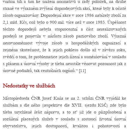
vnitřní trh a tím ke snížení normativů u řady položek, na druhé
straně ve výrazném zvýšení doprodejových akcí, které byly k očistě
zásob organizovány. Doprodejní akce v roce 1986 nabízely zboží za
2,1 mld. Kčs, což bylo o 900 mil. více než v roce 1985. Úspěšnost
těchto doprodejů nebyla stoprocentní a část nerealizovaných
prodejů se projevila v nárůstu zásob partiového zboží. Výrazná
nerovnoměrnost vývoje zásob u hospodářských organizací a
zejména skutečnost, že k jejich poklesu došlo až v závěru roku,
svědčí o tom, že problematice jejich řízení a usměrňování v souladu
s plánem a úrovní výroby je třeba neustále věnovat pozornost jak z
úrovně podniků, tak centrálních orgánů.“ [11]
Nedostatky ve službách
Místopředseda ČNR Josef Kaňa se na 2. schůzi ČNR vyjádřil ke
službám a dle něho (respektive dle XVII. sjezdu KSČ) zde bylo
třeba urychleně řešit nápravu, a to ať již jde o přizpůsobení a
rozšíření placených služeb v souladu s rostoucí životní úrovní
obyvatelstva, jejich dostupností, kvalitou i pohotovostí a