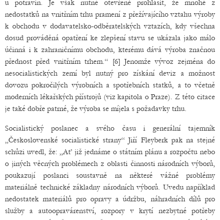
u potravin. Je však nutné otevřeně prohlásit, že mnohé z
nedostatků na vnitřním trhu pramení z přežívajícího vztahu výroby
k obchodu v dodavatelsko-odběratelských vztazích, kdy všechna
dosud prováděná opatření ke zlepšení stavu se ukázala jako málo
účinná i k zahraničnímu obchodu, kterému dává výroba značnou
přednost před vnitřním trhem.“ [6] Jenomže vývoz zejména do
nesocialistických zemí byl nutný pro získání deviz a možnost
dovozu pokročilých výrobních a spotřebních statků, a to včetně
moderních lékařských přístrojů (viz kapitola o Praze). Z této citace
je také dobře patrné, že výroba se míjela s požadavky trhu.
Socialistický poslanec a svého času i generální tajemník
„Československé socialistické strany“ Jiří Fleyberk pak na stejné
schůzi uvedl, že: „Ať již jednáme o státním plánu a rozpočtu nebo
o jiných věcných problémech z oblasti činnosti národních výborů,
poukazují poslanci soustavně na některé vážné problémy
materiálně technické základny národních výborů. Uvedu například
nedostatek materiálů pro opravy a údržbu, náhradních dílů pro
služby a autoopravárenství, rozpory v krytí nezbytné potřeby