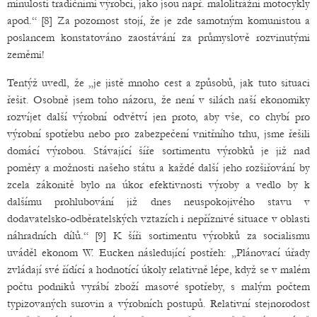
minulosti tradičními výrobci, jako jsou např. malolitrážní motocykly
apod.“ [8] Za pozornost stojí, že je zde samotným komunistou a
poslancem konstatováno zaostávání za průmyslově rozvinutými
zeměmi!
Tentýž uvedl, že „je jistě mnoho cest a způsobů, jak tuto situaci
řešit. Osobně jsem toho názoru, že není v silách naší ekonomiky
rozvíjet další výrobní odvětví jen proto, aby vše, co chybí pro
výrobní spotřebu nebo pro zabezpečení vnitřního trhu, jsme řešili
domácí výrobou. Stávající šíře sortimentu výrobků je již nad
poměry a možnosti našeho státu a každé další jeho rozšiřování by
zcela zákonitě bylo na úkor efektivnosti výroby a vedlo by k
dalšímu prohlubování již dnes neuspokojivého stavu v
dodavatelsko-odběratelských vztazích i nepříznivé situace v oblasti
náhradních dílů.“ [9] K šíři sortimentu výrobků za socialismu
uváděl ekonom W. Eucken následující postřeh: „Plánovací úřady
zvládají své řídící a hodnotící úkoly relativně lépe, když se v malém
počtu podniků vyrábí zboží masové spotřeby, s malým počtem
typizovaných surovin a výrobních postupů. Relativní stejnorodost