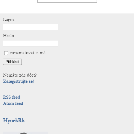
Login:
Heslo:
zapamatovat si mě
Nemáte zde účet?
Zaregistrujte se!
RSS feed
Atom feed
HynekRk