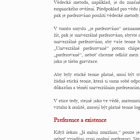
Vědecká metoda, například, je do značné
empirického ověření. Předpoklad pro vědu je
pak je preferováno použití vědecké metody.
V tomto smyslu „je preferováno“ neznamená
žít, pak je univerzálně preferováno, abyste n
univerzálně preferováno, aby vaše teorie b
„Univerzálně preferované“ potom cháp
„preferované“, neboť chceme odlišit mezi 
jako je třeba gravitace.
Aby byly etické teorie platné, musí být st
žádná etická teorie, která si sama sobě odp
důkazům a téměř univerzálním preferencím,
V etice tedy, stejně jako ve vědě, matematic
vztahu k realitě, musejí být platné teorie lo
Preference a existence
Když řeknu „Já miluji zmrzlinu,“ pouze jed
neboť vyjadřuji svoji osobní preferenci. Ste