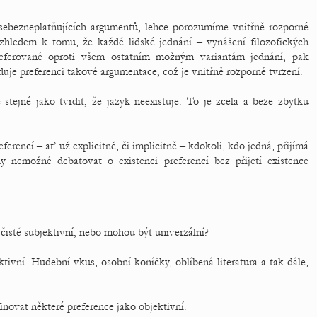
sebezneplatňujících argumentů, lehce porozumíme vnitřně rozporné
Vzhledem k tomu, že každé lidské jednání – vynášení filozofických
referované oproti všem ostatním možným variantám jednání, pak
duje preferenci takové argumentace, což je vnitřně rozporné tvrzení.
 stejné jako tvrdit, že jazyk neexistuje. To je zcela a beze zbytku
erencí – ať už explicitně, či implicitně – kdokoli, kdo jedná, přijímá
dy nemožné debatovat o existenci preferencí bez přijetí existence
 čistě subjektivní, nebo mohou být univerzální?
ktivní. Hudební vkus, osobní koníčky, oblíbená literatura a tak dále,
inovat některé preference jako objektivní.