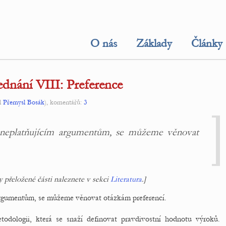
O nás
Základy
Články
ednání VIII: Preference
l
Přemysl Bosák
), komentářů:
3
neplatňujícím argumentům, se můžeme věnovat
 přeložené části naleznete v sekci
Literatura
.]
rgumentům, se můžeme věnovat otázkám preferencí.
todologii, která se snaží definovat pravdivostní hodnotu výroků.