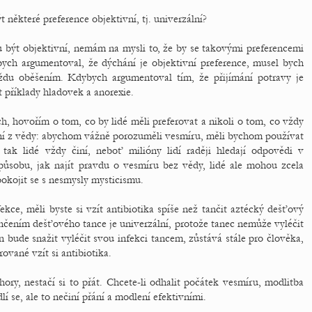
 některé preference objektivní, tj. univerzální?
u být objektivní, nemám na mysli to, že by se takovými preferencemi
ybych argumentoval, že dýchání je objektivní preference, musel bych
raždu oběšením. Kdybych argumentoval tím, že přijímání potravy je
 příklady hladovek a anorexie.
h, hovořím o tom, co by lidé měli preferovat a nikoli o tom, co vždy
ání z vědy: abychom vážně porozuměli vesmíru, měli bychom používat
ak lidé vždy činí, neboť milióny lidí raději hledají odpovědi v
působu, jak najít pravdu o vesmíru bez vědy, lidé ale mohou zcela
okojit se s nesmysly mysticismu.
ekce, měli byste si vzít antibiotika spíše než tančit aztécký dešťový
ančením dešťového tance je univerzální, protože tanec nemůže vyléčit
en bude snažit vyléčit svou infekci tancem, zůstává stále pro člověka,
rované vzít si antibiotika.
 hory, nestačí si to přát. Chcete-li odhalit počátek vesmíru, modlitba
í se, ale to nečiní přání a modlení efektivními.