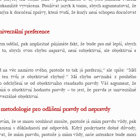
, okamžitě vyvrácena. Používat jazyk k tomu, abych argumentoval, že
rýra k doručení zprávy, která tvrdí, že kurýr není schopen doručovat
niverzální preference
m udělal, pak implicitně přijímáte fakt, že bude pro mě lepší, abych
to, abych svou chybu napravil, není subjektivní, ale objektivní a
na věc namísto svého, protože to tak já preferuji,“ ale spíše: “Měl
e ten tvůj je objektivně chybný.“ Má chyba nevzniká z pouhého
o odchýlení se od objektivního standardu pravdy. Váš argument, že
írá o objektivní hodnotu pravdy – to jest, že pravda je univerzálně
verzálně objektivní.
í metodologie pro odlišení pravdy od nepravdy
povím, že se mnou souhlasit musíte, protože já mám pravdu vždy, pak
kojeni s důkladností mé odpovědi. Když poskytnete dobré důvody,
ovat, že mám pravdu, protože ji mám vždy, naše interakce bude moci