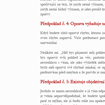
spočívající na tezi, že jazyk nemá význam
jazyk nemá žádný význam, je jako použít ku
zprávy.
Předpoklad č. 4: Oprava vyžaduje u
Když budete chtít opravit chybu, kterou jse
svou chybu napravil. Vaše preference pro 
univerzální.
Neříkáte mi: „Měl bys přijmout můj pohled 
bys opravit svůj pohled na věc, protož
nesouhlasu s vámi, ale jako výsledek méh
bych měl opravit své chybné mínění, se op
preferována před omylem a že pravda je uni
Předpoklad č. 5: Existuje objektivn
Jestliže se mnou nesouhlasíte a já vám od
je velmi nepravděpodobné, že budete spo
proč se mýlím, ale já budu stále jen opak