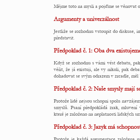
Mějme toto na mysli a pojďme se věnovat ot
Argumenty a univerzálnost
Jestliže se rozhodnu vstoupit do diskuse, i
představit.
Předpoklad č. 1: Oba dva existujem
Když se rozhodnu s vámi vést debatu, pa
věřit, že já existuji, ale vy nikoli, pak d
dohadovat se svým odrazem v zrcadle, měl b
Předpoklad č. 2: Naše smysly mají 
Protože lidé nejsou schopni spolu navzájem
smyslů. Psaní předpokládá zrak, mluvení v
které je založeno na neplatnosti lidských sm
Předpoklad č. 3: Jazyk má schopnos
Protože je každá argumentace založena na 