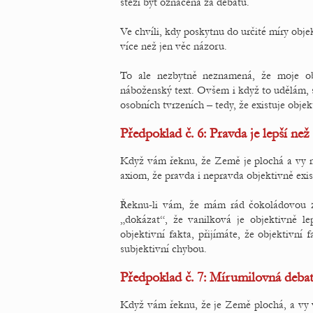
stěží být označena za debatu.
Ve chvíli, kdy poskytnu do určité míry objek
více než jen věc názoru.
To ale nezbytně neznamená, že moje obj
náboženský text. Ovšem i když to udělám, st
osobních tvrzeních – tedy, že existuje obje
Předpoklad č. 6: Pravda je lepší ne
Když vám řeknu, že Země je plochá a vy mi 
axiom, že pravda i nepravda objektivně exist
Řeknu-li vám, že mám rád čokoládovou zm
„dokázat“, že vanilková je objektivně 
objektivní fakta, přijímáte, že objektivní 
subjektivní chybou.
Předpoklad č. 7: Mírumilovná debata 
Když vám řeknu, že je Země plochá, a vy v