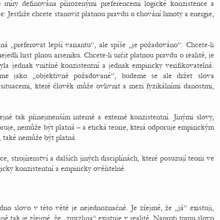
 míry definována přirozenými preferencemi logické konzistence a
: Jestliže chcete stanovit platnou pravdu o chování hmoty a energie,
 „preferovat lepší variantu“, ale spíše „je požadováno“. Chcete-li
ejedli hrst plnou arseniku. Chcete-li určit platnou pravdu o realitě, je
yla jednak vnitřně konzistentní a jednak empiricky verifikovatelná.
eme jako „objektivně požadované“, budeme se ale držet slova
situacemi, které člověk může ovlivnit a mezi fyzikálními danostmi,
ejně tak přinejmenším interně a externě konzistentní. Jinými slovy,
oruje, nemůže být platná – a etická teorie, která odporuje empirickým
 také nemůže být platná.
e, strojírenství a dalších jiných disciplínách, které posuzují teorii ve
gicky konzistentní a empiricky ověřitelné.
no slovo v této větě je nejednoznačné. Je zřejmé, že „já“ existuji,
jně tak je zřejmé, že „zmrzlina“ existuje v realitě. Naproti tomu slovo