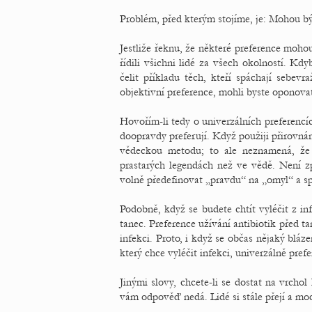
Problém, před kterým stojíme, je: Mohou být
Jestliže řeknu, že některé preference moho
řídili všichni lidé za všech okolností. Kd
čelit příkladu těch, kteří spáchají sebev
objektivní preference, mohli byste oponovat
Hovořím-li tedy o univerzálních preferencíc
doopravdy preferují. Když použiji přirovn
vědeckou metodu; to ale neznamená, že t
prastarých legendách než ve vědě. Není z
volně předefinovat „pravdu“ na „omyl“ a sp
Podobně, když se budete chtít vyléčit z inf
tanec. Preference užívání antibiotik před t
infekci. Proto, i když se občas nějaký bláz
který chce vyléčit infekci, univerzálně prefe
Jinými slovy, chcete-li se dostat na vrchol
vám odpověď nedá. Lidé si stále přejí a modl