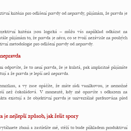
tivní kritéria pro odlišení pravdy od nepravdy, přijímám, že pravda je
ektivní kritéria jsou logická – můžu vás například odkázat na
ále přijímám to, že pravda je něco, co se tvoří nezávisle na pouhých
ktivní metodologie pro odlišení pravdy od nepravdy.
ž nepravda
odpovíte, že to není pravda, že je kulatá, pak implicitně přijímáte
ují a že pravda je lepší než nepravda.
rzlinu, a vy zase opáčíte, že máte rádi vanilkovou, je nemožné
lepší než čokoládová. V momentě, kdy mě opravíte s odkazem na
fakta existují a že objektivní pravda je univerzálně preferována před
je nejlepší způsob, jak řešit spory
ytáhnete zbraň a zastřelíte mě, stěží to bude příkladem produktivní