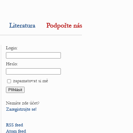
Literatura
Podpořte nás
Login:
Heslo:
zapamatovat si mě
Nemáte zde účet?
Zaregistrujte se!
RSS feed
Atom feed