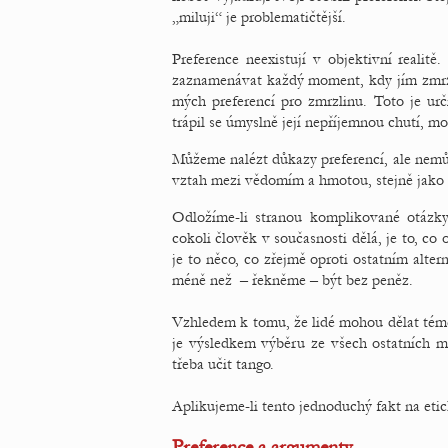
„miluji“ je problematičtější.
Preference neexistují v objektivní realit
zaznamenávat každý moment, kdy jím zmrz
mých preferencí pro zmrzlinu. Toto je urč
trápil se úmyslně její nepříjemnou chutí, mo
Můžeme nalézt důkazy preferencí, ale nemůže
vztah mezi vědomím a hmotou, stejně jako 
Odložíme-li stranou komplikované otázk
cokoli člověk v současnosti dělá, je to, co 
je to něco, co zřejmě oproti ostatním alter
méně než – řekněme – být bez peněz.
Vzhledem k tomu, že lidé mohou dělat témě
je výsledkem výběru ze všech ostatních mož
třeba učit tango.
Aplikujeme-li tento jednoduchý fakt na et
Preference a argumenty