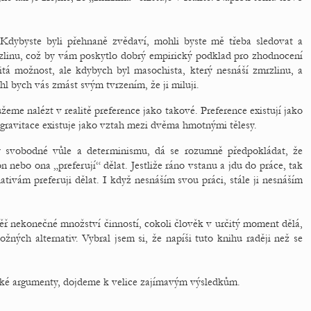
ě. Kdybyste byli přehnaně zvědaví, mohli byste mě třeba sledovat a
linu, což by vám poskytlo dobrý empirický podklad pro zhodnocení
itá možnost, ale kdybych byl masochista, který nesnáší zmrzlinu, a
hl bych vás zmást svým tvrzením, že ji miluji.
me nalézt v realitě preference jako takové. Preference existují jako
gravitace existuje jako vztah mezi dvěma hmotnými tělesy.
y svobodné vůle a determinismu, dá se rozumně předpokládat, že
on nebo ona „preferují“ dělat. Jestliže ráno vstanu a jdu do práce, tak
nativám preferuji dělat. I když nesnáším svou práci, stále ji nesnáším
ř nekonečné množství činností, cokoli člověk v určitý moment dělá,
ných alternativ. Vybral jsem si, že napíši tuto knihu raději než se
ické argumenty, dojdeme k velice zajímavým výsledkům.