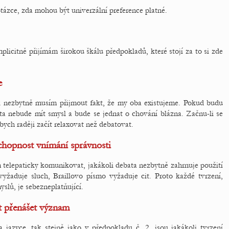
ázce, zda mohou být univerzální preference platné.
mplicitně přijímám širokou škálu předpokladů, které stojí za to si zde
e
k nezbytně musím přijmout fakt, že my oba existujeme. Pokud budu
ebata nebude mít smysl a bude se jednat o chování blázna. Začnu-li se
ych raději začít relaxovat než debatovat.
schopnost vnímání správnosti
 telepaticky komunikovat, jakákoli debata nezbytně zahrnuje použití
yžaduje sluch, Braillovo písmo vyžaduje cit. Proto každé tvrzení,
yslů, je sebezneplatňující.
t přenášet význam
jazyce, tak stejně jako v předpokladu č. 2, jsou jakákoli tvrzení