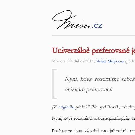
Univerzálně preferované j
Mises.cz: 22. dubna 2014,
Stefan Molyneux
(přida
Nyní, když rozumíme sebez
otázkám preferencí.
[Z
originálu
přeložil Přemysl Bosák, všechny
Nyní, když rozumíme sebezneplatňujícím a
Preference jsou zásadní pro jakoukoli me