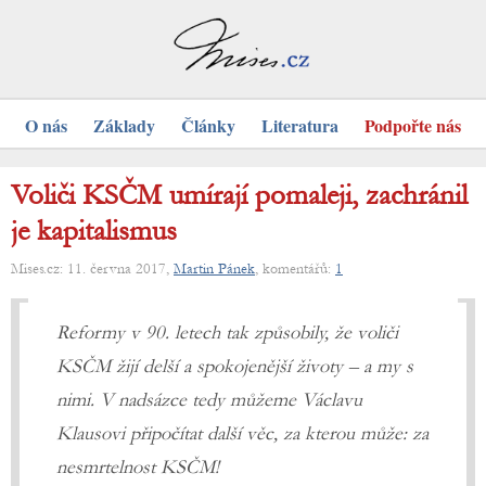
O nás
Základy
Články
Literatura
Podpořte nás
Voliči KSČM umírají pomaleji, zachránil
je kapitalismus
Mises.cz: 11. června 2017,
Martin Pánek
, komentářů:
1
Reformy v 90. letech tak způsobily, že voliči
KSČM žijí delší a spokojenější životy – a my s
nimi. V nadsázce tedy můžeme Václavu
Klausovi připočítat další věc, za kterou může: za
nesmrtelnost KSČM!