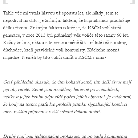
Tahle věc mi vrtala hlavou už spoustu let, ale nikdy jsem se
nepodíval na data. Je známým faktem, že kapitalismus prodlužuje
délku života. Známým faktem taktéž je, že KSČM volí starší
generace, v roce 2013 byl průměrný věk voliče této strany 60 let.
Každý známe, někdo z televize a méně šťastní lidé též z rodiny,
důchodce, kteří pravidelně volí komunisty. Kdekoho možná
napadne: Neměli by tito voliči umřít a KSČM s nimi?
Graf přehledně ukazuje, že čím bohatší země, tím delší život mají
její obyvatelé. Země jsou rozděleny barevně po světadílech,
velikost jejich kruhu odpovídá počtu jejích obyvatel. Je evidentní,
že body na tomto grafu lze proložit přímku signalizující korelaci
mezi vyšším příjmem a vyšší střední délkou dožití.
Druhý graf pak jednoznačně prokazuje, že po pádu komunismu