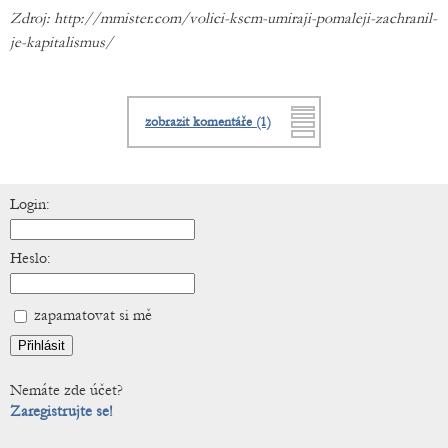
Zdroj: http://mmister.com/volici-kscm-umiraji-pomaleji-zachranil-
je-kapitalismus/
zobrazit komentáře (1)
Login:
Heslo:
zapamatovat si mě
Nemáte zde účet?
Zaregistrujte se!