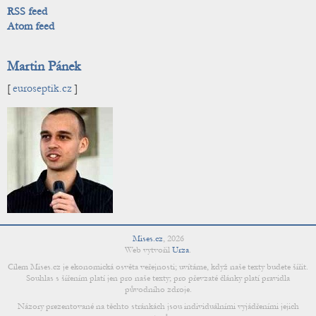
RSS feed
Atom feed
Martin Pánek
[
euroseptik.cz
]
Mises.cz
,
2026
Web vytvořil
Urza
.
Cílem Mises.cz je ekonomická osvěta veřejnosti; uvítáme, když naše texty budete šířit.
Souhlas s šířením platí jen pro naše texty; pro převzaté články platí pravidla
původního zdroje.
Názory prezentované na těchto stránkách jsou individuálními vyjádřeními jejich