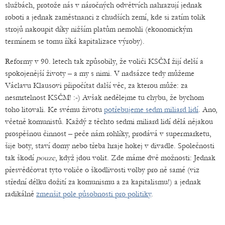
službách, protože nás v náročných odvětvích nahrazují jednak
roboti a jednak zaměstnanci z chudších zemí, kde si zatím tolik
strojů nakoupit díky nižším platům nemohli (ekonomickým
termínem se tomu říká kapitalizace výroby).
Reformy v 90. letech tak způsobily, že voliči KSČM žijí delší a
spokojenější životy – a my s nimi. V nadsázce tedy můžeme
Václavu Klausovi připočítat další věc, za kterou může: za
nesmrtelnost KSČM! :-) Avšak nedělejme tu chybu, že bychom
toho litovali. Ke svému životu
potřebujeme sedm miliard lidí
. Ano,
včetně komunistů. Každý z těchto sedmi miliard lidí dělá nějakou
prospěšnou činnost – peče nám rohlíky, prodává v supermarketu,
šije boty, staví domy nebo třeba hraje hokej v divadle. Společnosti
tak škodí
pouze
, když jdou volit. Zde máme dvě možnosti: Jednak
přesvědčovat tyto voliče o škodlivosti volby pro ně samé (viz
střední délku dožití za komunismu a za kapitalismu!) a jednak
radikálně
zmenšit pole působnosti pro politiky
.