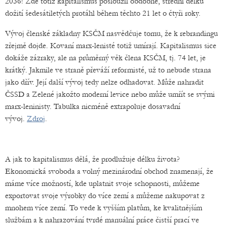
2036! Zde totiž kapitalismus posloužil obdobně, střední délku
dožití šedesátiletých protáhl během těchto 21 let o čtyři roky.
Vývoj členské základny KSČM nasvědčuje tomu, že k rebrandingu
zřejmě dojde. Kovaní marx-lenisté totiž umírají. Kapitalismus sice
dokáže zázraky, ale na průměrný věk člena KSČM, tj. 74 let, je
krátký. Jakmile ve straně převáží reformisté, už to nebude strana
jako dřív. Její další vývoj tedy nelze odhadovat. Může nahradit
ČSSD a Zelené jakožto moderní levice nebo může umřít se svými
marx-leninisty. Tabulka nicméně extrapoluje dosavadní
vývoj.
Zdroj
.
A jak to kapitalismus dělá, že prodlužuje délku života?
Ekonomická svoboda a volný mezinárodní obchod znamenají, že
máme více možností, kde uplatnit svoje schopnosti, můžeme
exportovat svoje výrobky do více zemí a můžeme nakupovat z
mnohem více zemí. To vede k vyšším platům, ke kvalitnějším
službám a k nahrazování tvrdé manuální práce čistší prací ve