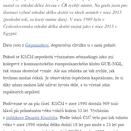
nastal ve střední délce života v ČR rychlý nárůst. Na grafu jsem pro
ilustraci vybral středné délku dožití ve třech zemích v roce 2015
(poslední rok, za který máme data). V roce 1989 byla v
Československu střední délka dožití stejná jako v roce 2015 v
Egyptě.
Data jsou z
Gapminderu
, doporučuji chvilku si s nimi pohrát.
Pokud se KSČM nepodrobí výraznému rebrandingu jako její
kolegové z komunistického europoslaneckého klubu GUE-NGL,
tak strana skutečně vymře. Ale ani zdaleka ne tak rychle, jak
bychom možná čekali. Je obrovským úspěchem kapitalismu, že si
díky němu mohou lidé užívat života déle, a to včetně jeho
zapálených nepřátel.
Podívejme se na pár čísel. KSČM v roce 1990 dostala 909 tisíc
hlasů při průměrném věku voličů kolem 53 let. Vycházím
z
publikace Daniela Kunštáta
. Podle údajů ČSÚ byla pro lidi tohoto
věku v roce 1990 střední délka dožití 18 let pro muže a 23 let pro