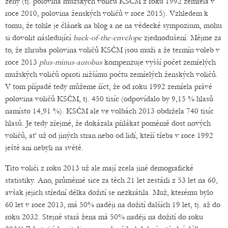
ženy (tj. polovina mužských voličů KSČM z roku 1992 zemřela v
roce 2010, polovina ženských voličů v roce 2015). Vzhledem k
tomu, že tohle je článek na blog a ne na vědecké sympozium, mohu
si dovolit následující
back-of-the-envelope
zjednodušení: Mějme za
to, že zhruba polovina voličů KSČM jsou muži a že termín voleb v
roce 2013
plus-minus-autobus
kompenzuje vyšší počet zemřelých
mužských voličů oproti nižšímu počtu zemřelých ženských voličů.
V tom případě tedy můžeme říct, že od roku 1992 zemřela právě
polovina voličů KSČM, tj. 450 tisíc (odpovídalo by 9,15 % hlasů
namísto 14,91 %). KSČM ale ve volbách 2013 obdržela 740 tisíc
hlasů. Je tedy zřejmé, že dokázala přilákat poměrně dost nových
voličů, ať už od jiných stran nebo od lidí, kteří třeba v roce 1992
ještě ani nebyli na světě.
Tito voliči z roku 2013 už ale mají zcela jiné demografické
statistiky. Ano, průměrně sice za těch 21 let zestárli z 53 let na 60,
avšak jejich střední délka dožití se nezkrátila. Muž, kterému bylo
60 let v roce 2013, má 50% naději na dožití dalších 19 let, tj. až do
roku 2032. Stejně stará žena má 50% naději na dožití do roku