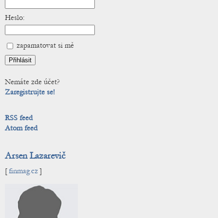
Heslo:
zapamatovat si mě
Nemáte zde účet?
Zaregistrujte se!
RSS feed
Atom feed
Arsen Lazarevič
[
finmag.cz
]