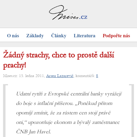
O nás
Základy
Články
Literatura
Podpořte nás
Žádný strachy, chce to prostě další
prachy!
Mises.cz: 15. ledna 2011,
Arsen Lazarevič
, komentářů:
8
Udatní rytíři z Evropské centrální banky vyrážejí
do boje s inflační příšerou. „Poněkud přitom
opomíjí zmínit, že za růstem cen stojí právě
oni,“ upozorňuje ekonom a bývalý zaměstnanec
ČNB Jan Havel.