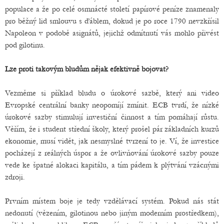
populace a že po celé osmnácté století papírové peníze znamenaly
pro běžný lid smlouvu s ďáblem, dokud je po roce 1790 nevzkřísil
Napoleon v podobě asignátů, jejichž odmítnutí vás mohlo přivést
pod gilotinu.
Lze proti takovým bludům nějak efektivně bojovat?
Vezměme si příklad bludu o úrokové sazbě, který ani video
Evropské centrální banky neopomíjí zmínit. ECB tvrdí, že nízké
úrokové sazby stimulují investiční činnost a tím pomáhají růstu.
Věřím, že i student střední školy, který prošel pár základních kurzů
ekonomie, musí vidět, jak nesmyslné tvrzení to je. Ví, že investice
pocházejí z reálných úspor a že ovlivňování úrokové sazby pouze
vede ke špatné alokaci kapitálu, a tím pádem k plýtvání vzácnými
zdroji.
Prvním místem boje je tedy vzdělávací systém. Pokud nás stát
nedonutí (vězením, gilotinou nebo jiným moderním prostředkem),