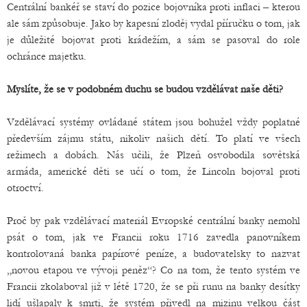
Centrální bankéř se staví do pozice bojovníka proti inflaci – kterou
ale sám způsobuje. Jako by kapesní zloděj vydal příručku o tom, jak
je důležité bojovat proti krádežím, a sám se pasoval do role
ochránce majetku.
Myslíte, že se v podobném duchu se budou vzdělávat naše děti?
Vzdělávací systémy ovládané státem jsou bohužel vždy poplatné
především zájmu státu, nikoliv našich dětí. To platí ve všech
režimech a dobách. Nás učili, že Plzeň osvobodila sovětská
armáda, americké děti se učí o tom, že Lincoln bojoval proti
otroctví.
Proč by pak vzdělávací materiál Evropské centrální banky nemohl
psát o tom, jak ve Francii roku 1716 zavedla panovníkem
kontrolovaná banka papírové peníze, a budovatelsky to nazvat
„novou etapou ve vývoji peněz“? Co na tom, že tento systém ve
Francii zkolaboval již v létě 1720, že se při runu na banky desítky
lidí ušlapaly k smrti, že systém přivedl na mizinu velkou část