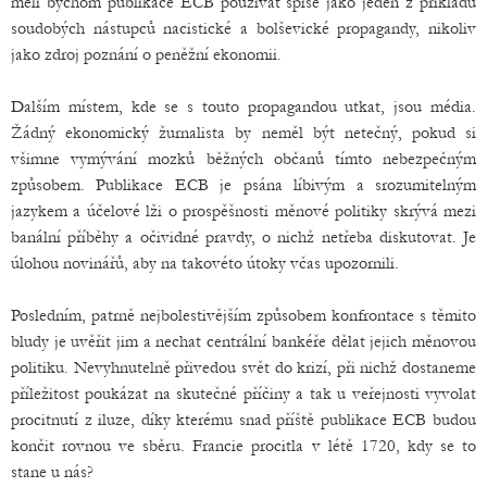
měli bychom publikace ECB používat spíše jako jeden z příkladů
soudobých nástupců nacistické a bolševické propagandy, nikoliv
jako zdroj poznání o peněžní ekonomii.
Dalším místem, kde se s touto propagandou utkat, jsou média.
Žádný ekonomický žurnalista by neměl být netečný, pokud si
všimne vymývání mozků běžných občanů tímto nebezpečným
způsobem. Publikace ECB je psána líbivým a srozumitelným
jazykem a účelové lži o prospěšnosti měnové politiky skrývá mezi
banální příběhy a očividné pravdy, o nichž netřeba diskutovat. Je
úlohou novinářů, aby na takovéto útoky včas upozornili.
Posledním, patrně nejbolestivějším způsobem konfrontace s těmito
bludy je uvěřit jim a nechat centrální bankéře dělat jejich měnovou
politiku. Nevyhnutelně přivedou svět do krizí, při nichž dostaneme
příležitost poukázat na skutečné příčiny a tak u veřejnosti vyvolat
procitnutí z iluze, díky kterému snad příště publikace ECB budou
končit rovnou ve sběru. Francie procitla v létě 1720, kdy se to
stane u nás?