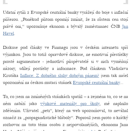
Udatní rytíři z Evropské centrální banky vyrážejí do boje s inflační
příšerou. „Poněkud přitom opomíjí zmínit, že za růstem cen stojí
právě oni,“ upozorňuje ekonom a bývalý zaměstnanec ČNB
Jan
Havel
.
Diskuse pod články ve Finmagu jsou v českém internetu spíš
výjimkou. Jsou to totiž opravdové diskuse, ne emotivní přestřelky
prosté argumentace - jednotliví přispěvatelé si v nich vyměňují
názory, sdílejí postřehy a informace. Pod článkem Vladislava
Krutáka
Inflace: Z dobrého sluhy dobrým pánem?
jsem tak našel
upozornění na českou mutaci stránek
Evropské centrální banky
...
To, co jsem na zmíněných stránkách spatřil – a zejména to, co se na
něm nabízí jako
výukové materiály pro školy
, mě naplnilo
zděšením. Uživatel „petr“, který na web upozorňoval, to neváhal
označit za „propagandistické bláboly“. Poprosil jsem proto o krátký
rozhovor na toto téma osobu z nejpovolanějších, ekonoma Jana