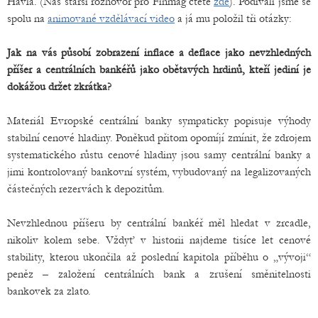
Havla. (Náš starší rozhovor pro Finmag čtěte
zde
). Podívali jsme se
spolu na
animované vzdělávací video
a já mu položil tři otázky:
Jak na vás působí zobrazení inflace a deflace jako nevzhledných
příšer a centrálních bankéřů jako obětavých hrdinů, kteří jediní je
dokážou držet zkrátka?
Materiál Evropské centrální banky sympaticky popisuje výhody
stabilní cenové hladiny. Poněkud přitom opomíjí zmínit, že zdrojem
systematického růstu cenové hladiny jsou samy centrální banky a
jimi kontrolovaný bankovní systém, vybudovaný na legalizovaných
částečných rezervách k depozitům.
Nevzhlednou příšeru by centrální bankéř měl hledat v zrcadle,
nikoliv kolem sebe. Vždyť v historii najdeme tisíce let cenové
stability, kterou ukončila až poslední kapitola příběhu o „vývoji“
peněz – založení centrálních bank a zrušení směnitelnosti
bankovek za zlato.