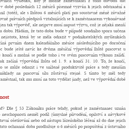
covních výsledků, kdy je možné zaměstnanci z toho důvodu dát
 v době posledních 12 měsíců písemně vyzván k jejich odstranění a
il (totéž, ale s lhůtou 6 měsíců platí pro soustavné méně závažné
covně právních předpisů vztahujících se k zaměstnancem vykonávané
jen tak výpověď, ale nejprve musí napsat výzvu, což je nějaká menší
ou dobu. Hádám, že tato doba bude v případě soudního sporu určena
nejistota, která by se měla odrazit v podnikatelských myšlenkách
íná prvním dnem kalendářního měsíce následujícího po doručení
c bude ještě navíc ke dvěma měsíční výpovědní lhůtě pracovat u
e končí a možná se podle toho i ve svém pracovním výkonu zařídí.
ak začíná výpovědní lhůta od 1. 9. a končí 31. 10. To, že končí,
o se může odrazit i ve snížené produktivitě práce a tedy menším
náklady na pracovní sílu zůstávají stejné. S tímto by měl tedy
zaměstnal, tak mu musí na toto vydělat jindy, než ve výpovědní době
nost
ěď? Dle § 53 Zákoníku práce tehdy, pokud je zaměstnanec uznán
neschopnosti neměl podíl (úmyslné přivodění, opilství a návykové
tavní ošetřování nebo od nástupu lázeňského léčení až do dne jejich
tato ochranná doba prodlužuje o 6 měsíců po propuštění z ústavního