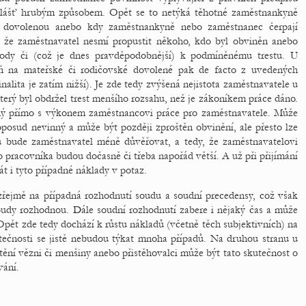
zvlášť hrubým způsobem. Opět se to netýká těhotné zaměstnankyně
u dovolenou anebo kdy zaměstnankyně nebo zaměstnanec čerpají
 že zaměstnavatel nesmí propustit někoho, kdo byl obviněn anebo
body či (což je dnes pravděpodobnější) k podmíněnému trestu. U
ň na mateřské či rodičovské dovolené pak de facto z uvedených
lita je zatím nižší). Je zde tedy zvýšená nejistota zaměstnavatele u
erý byl obdržel trest menšího rozsahu, než je zákoníkem práce dáno.
jený přímo s výkonem zaměstnancovi práce pro zaměstnavatele. Může
oposud nevinný a může být později zproštěn obvinění, ale přesto lze
 bude zaměstnavatel méně důvěřovat, a tedy, že zaměstnavatelovi
 pracovníka budou dočasně či třeba napořád větší. A už při přijímání
 i tyto případné náklady v potaz.
řejmě na případná rozhodnutí soudu a soudní precedensy, což však
soudy rozhodnou. Dále soudní rozhodnutí zabere i nějaký čas a může
Opět zde tedy dochází k růstu nákladů (včetně těch subjektivních) na
utečnosti se jistě nebudou týkat mnoha případů. Na druhou stranu u
tění vězni či menšiny anebo přistěhovalci může být tato skutečnost o
vání.