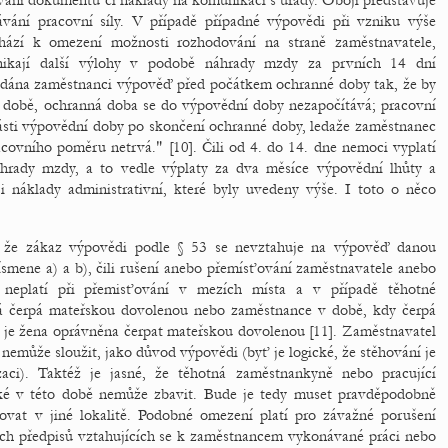
ování dokumentů či náklady na komunikaci s úřady. Obojí představuje
ávání pracovní síly. V případě případné výpovědi při vzniku výše
hází k omezení možnosti rozhodování na straně zaměstnavatele,
nikají další výlohy v podobě náhrady mzdy za prvních 14 dní
-li dána zaměstnanci výpověď před počátkem ochranné doby tak, že by
 době, ochranná doba se do výpovědní doby nezapočítává; pracovní
ásti výpovědní doby po skončení ochranné doby, ledaže zaměstnanec
acovního poměru netrvá." [10]. Čili od 4. do 14. dne nemoci vyplatí
rady mzdy, a to vedle výplaty za dva měsíce výpovědní lhůty a
 náklady administrativní, které byly uvedeny výše. I toto o něco
, že zákaz výpovědi podle § 53 se nevztahuje na výpověď danou
mene a) a b), čili rušení anebo přemísťování zaměstnavatele anebo
 neplatí při přemisťování v mezích místa a v případě těhotné
á čerpá mateřskou dovolenou nebo zaměstnance v době, kdy čerpá
 je žena oprávněna čerpat mateřskou dovolenou [11]. Zaměstnavatel
í nemůže sloužit, jako důvod výpovědi (byť je logické, že stěhování je
izaci). Taktéž je jasné, že těhotná zaměstnankyně nebo pracující
ké v této době nemůže zbavit. Bude je tedy muset pravděpodobně
covat v jiné lokalitě. Podobné omezení platí pro závažné porušení
ích předpisů vztahujících se k zaměstnancem vykonávané práci nebo