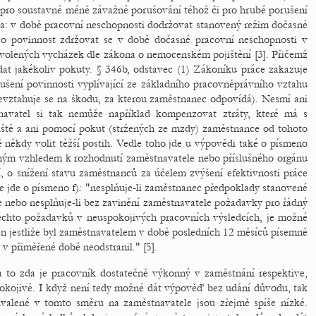
pro soustavné méně závažné porušování téhož či pro hrubé porušení
a: v době pracovní neschopnosti dodržovat stanovený režim dočasné
 o povinnost zdržovat se v době dočasné pracovní neschopnosti v
volených vycházek dle zákona o nemocenském pojištění [3]. Přičemž
at jakékoliv pokuty. § 346b, odstavec (1) Zákoníku práce zakazuje
ušení povinnosti vyplívající ze základního pracovněprávního vztahu
nevztahuje se na škodu, za kterou zaměstnanec odpovídá). Nesmí ani
navatel si tak nemůže například kompenzovat ztráty, které má s
ště a ani pomocí pokut (stržených ze mzdy) zaměstnance od tohoto
 někdy volit těžší postih. Vedle toho jde u výpovědi také o písmeno
čným vzhledem k rozhodnutí zaměstnavatele nebo příslušného orgánu
 o snížení stavu zaměstnanců za účelem zvýšení efektivnosti práce
e jde o písmeno f): "nesplňuje-li zaměstnanec předpoklady stanovené
e nebo nesplňuje-li bez zavinění zaměstnavatele požadavky pro řádný
těchto požadavků v neuspokojivých pracovních výsledcích, je možné
n jestliže byl zaměstnavatelem v době posledních 12 měsíců písemně
 v přiměřené době neodstranil." [5].
 a to zda je pracovník dostatečně výkonný v zaměstnání respektive,
okojivé. I když není tedy možné dát výpověď bez udání důvodu, tak
 uvalené v tomto směru na zaměstnavatele jsou zřejmě spíše nízké.