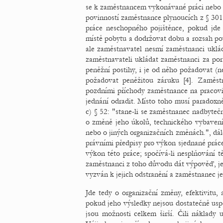
se k zaměstnancem vykonávané práci nebo 
povinností zaměstnance plynoucích z § 301
práce neschopného pojištěnce, pokud jde
místě pobytu a dodržovat dobu a rozsah po
ale zaměstnavatel nesmí zaměstnanci uklád
zaměstnavateli ukládat zaměstnanci za por
peněžní postihy, i je od něho požadovat (
požadovat peněžitou záruku [4]. Zaměst
pozdními příchody zaměstnance na pracovi
jednání odradit. Místo toho musí paradoxně
c) § 52: "stane-li se zaměstnanec nadbyte
o změně jeho úkolů, technického vybavení,
nebo o jiných organizačních změnách.", dál
právními předpisy pro výkon sjednané prác
výkon této práce; spočívá-li nesplňování 
zaměstnanci z toho důvodu dát výpověď, je
vyzván k jejich odstranění a zaměstnanec je
Jde tedy o organizační změny, efektivitu,
pokud jeho výsledky nejsou dostatečně usp
jsou možnosti celkem širší. Čili náklady