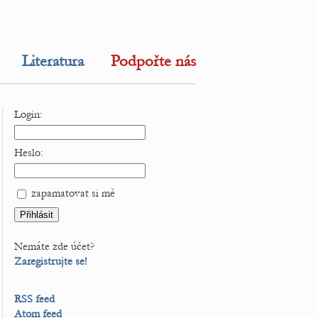
Literatura
Podpořte nás
Login:
Heslo:
zapamatovat si mě
Nemáte zde účet?
Zaregistrujte se!
RSS feed
Atom feed