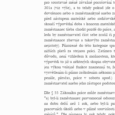
pro soustavné méně závažné porušování t
301a (viz výše), a to tehdy pokud jde o
dovolenou nebo o zaměstnankyně anebo za
před nástupem mateřské nebo rodičovské
skončí výpovědní doba s koncem mateřské n
zaměstnanec třeba chodit pozdě do práce, n
leda by zaměstnavatel část sebe zrušil či 
zaměstnance zbavuje a takovýto zaměstna
nejistoty). Přirozeně do této kategorie s
nižších platů za stejnou práci. Zatímco
důvodu, není vzhledem k možnostem, kt
výpovědi to již u některých skupin obyvat
jen výkon veřejné funkce znamenají to, ž
vysvětlením či přímo zaškolením někomu ji
penále, přesčas, práce v sobotu apod.)
zaměstnavatel anebo jeho zástupce podstou
Dle § 55 Zákoníku práce může zaměstnavat
"a) byl-li zaměstnanec pravomocně odsouz
na dobu delší než 1 rok, nebo byl-li p
pracovních úkolů nebo v přímé souvislos
měsíců.". Dle písmena b) pak tehdy, pok