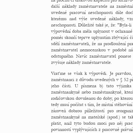
na plochu či diskovou kapacitu pro archiv
další náklady zaměstnavatele na zaměstn
uvedené pracovní neschopnosti dále doc
kterému nad výše uvedené náklady, vz
neschopnosti. Důležité také je, že: "Byla
výpovědní doba měla uplynout v ochranné
poměr skončí teprve uplynutím zbývající č
sdělí zaměstnavateli, že na prodloužení pr
zaměstnavatel nemocenskou v podobě náh
odstupného. Navíc zaměstnavatel ponese i
zvyšuje náklady zaměstnavatele.
Vraťme se však k výpovědi. Je pravdou
zaměstnanci z důvodu uvedených v § 52 pís
jeho části. U písmena b) tato výjimka
zaměstnankyně nebo zaměstnankyně, kter
rodičovskou dovolenou do doby, po kterou
tedy musí počítat s tím, že místní stěhován
zároveň dobrou příležitostí pro reorgan
zaměstnankyně na mateřské (apod.) se ta
platit, aniž tyto budou moci pro něj pra
povinností vyplývajících z pracovně právn