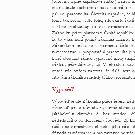
(suroviny a jiné kapitálové statky) a něco
nic nezbude anebo mu zbude jen málo, že 
pak ani pracovníka. Člověka napadne, že 
tomu tak zcela, vedle toho, zde existují dal
a které spoluurčují to, zda zaměstnanc
Zákoníku práce platném v České republice.
že to však není jediná zákonná norma, kt
Zákoníkem práce je v pramenu číslo 5.
zaměstnávání a propouštění pracovníka je s
které jdou nad rámec vyplacené mzdy (napří
náklady ještě dále zvyšují. V této stati po
nutné zde ovšem varovat, že další text 
citování zákoníku i někdy těžko srozumitel
Výpověď
Výpověď je dle Zákoníku práce řešena nás
výpověď jen z důvodu výslovně stanove
jakéhokoliv důvodu, či bez uvedení d
následujícího po doručení výpovědi [2]. 
ruší-li se zaměstnavatel nebo jeho část, 
důvodů zaměstnance a pro závažné porušení