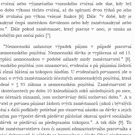
 cvičení nebo výjimečného vojenského cvičení ode dne, kdy byl
po dobu výkonu těchto cvičení, až do uplynutí dvou týdnů po jeho
adě uvolnění pro výkon veřejné funkce [6]. Dále: "v době, kdy je
nankyně čerpá mateřskou dovolenou nebo kdy zaměstnankyně nebo
ou.". Dále pokud zaměstnanec, který pracuje v noci, je uznán na
obilým pro noční práci [7].
: "Nemocenská nahrazuje výpadek příjmu v případě pracovní
 nemocenského pojištění. Nemocenská dávka je vyplácena až od 15.
yplácí nemocenskou v podobě náhrady mzdy zaměstnavatel." [8].
nského pojištění jsou oznamovací, evidenční a při přijímání žádostí
různá hlášení na tiskopisu úřadům. U evidenčních povinností jde o
denci o svých zaměstnancích účastných nemocenských pojištění, která
edené v § 95 zákona o nemocenském pojištění. Zaměstnavatel je
kutečnostech po dobu 10 kalendářních roků následujících po roce,
kter účetních záznamů, jsou uschovávány delší uschovací dobu.". A u
atel je povinen přijímat žádosti svých zaměstnanců (jakož i bývalých
ní a další podklady potřebné pro stanovení nároku na dávky a jejich
bnými pro výpočet dávek předávat příslušné okresní správě sociálního
dávek se předávají na předepsaném tiskopisu.". A tak dále [9]. To
ě zaměstnavatelova času či najmutí administrativního pracovníka a