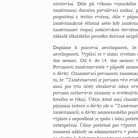
ošetřování. Dále při výkonu vojenského
zaměstnanci doručen povolávací rozkaz, 
propuštění z těchto cvičení, dále v příp
zaměstnankyně těhotná nebo kdy zaměst
zaměstnanec čerpají rodičovskou dovolen
základě lékařského posudku dočasně nezpůs
Doplňme k pracovní neschopnosti, že
neschopnosti. Vyplácí se v rámci systému
dne nemoci. Od 4. do 14. dne nemoci v
Povinnosti zaměstnavatele v případě nemoce
o dávky. Oznamovací povinnosti znamenají 
to, že: "Zaměstnavatel je povinen vést evi
musí pro tyto účely obsahovat údaje uv
povinen uschovávat záznamy o uvedených s
kterého se týkají. Údaje, které mají chara
přijímání žádostí o dávky jde o: "Zaměstnav
zaměstnanců) o dávky nemocenského pojiště
výplatu a neprodleně je spolu s údaji potře
zabezpečení. Údaje potřebné pro výpočet 
znamená náklady na administrativu v podob