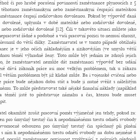
éhož či pro hrubé porušení povinností zaměstnance plynoucích z §
 těhotnou zaměstnankyni nebo zaměstnankyni čerpající mateřskou
městnance čerpají rodičovskou dovolenou. Pokud by výpověď daná
 dovolené, uplynula v době mateřské nebo rodičovské dovolené,
ebo rodičovské dovolené [12]. Čili v takovéto situaci můžete jako
epracovat řádné a podobně a vaši pracovní pozici to nemusí ohrozit,
přesunul do větší dálky. Zaměstnavatel se v tomto případě obtížněji
nec je v jeho očích nákladnějším a rizikovějším (ve smyslu větší
padnou téměř výhradně ženy. Toto může být jedním ze zdrojů jejich
 to, že zaměstnavatel nemůže dát zaměstnanci výpověď bez udání
eré dává zákoník práce asi moc velkým problémem, tak u zákazu
el větším problémem být již klidně může. Ba i vojenské cvičení nebo
e práce bude nějakou dobu stát a bude ji nutné svěřit s náležitým
nému. To může představovat také nějaké finanční náklady (například
 a téměř jistě to představuje námahu a čas, kterou bude muset
pit.
el okamžitě zrušit pracovní poměr výjimečně jen tehdy, pokud za:
en pro úmyslný trestný čin k nepodmíněnému trestu odnětí svobody
ravomocně odsouzen pro úmyslný trestný čin spáchaný při plnění
ti s ním k nepodmíněnému trestu odnětí svobody na dobu nejméně 6
ud porušil zaměstnanec povinnost vyplývající z právních předpisů