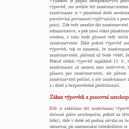
Výjimkou je případ neuspokojivých pra
výpověď, jen jestliže byl zaměstnavatelem
zaměstnanec je v přiměřené době neodstran
porušování povinností vyplývajících z pra
práci). Zde tedy nemůže dát zaměstnavatel 
administrativa, a pak musí čekat přiměřen
soudem, z toho bude plynout tedy určitá 
zaměstnavatele. Dále pokud výpověď zač
výpovědi, tak to znamená, že zaměstnane
zaměstnavatele, přičemž už bude vědět, ž
Pokud obdrží výpověď například 15. 8., t
zaměstnance již nemusí moc motivovat, t
přínosu pro zaměstnavatele, ale přitom 
zaměstnavatel počítat, a aby zaměstnance 
a i době jí bezprostředně předcházející.
Zákaz výpovědi a pracovní neschop
Kdy je zakázáno dát zaměstnanci výpov
dočasně práce neschopným, pokud na této 
látky), dále v době od podání návrhu na ús
ukončení, při onemocnění tuberkulózou se 