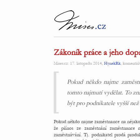
Zákoník práce a jeho dopad
Mises.cz: 17. listopadu 2014,
HynekRk
, komentář
Pokud někdo najme zaměstna
tomto najmutí vydělat. To z
být pro podnikatele vyšší ne
Pokud někdo najme zaměstnance na nějakou 
že přínos ze zaměstnání zaměstnance 
zaměstnávání. Tj. podnikatel prodá produk