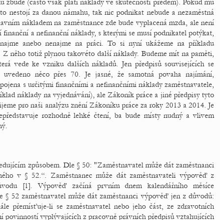
 mu zbude (často však platí náklady ve skutečnosti předem). Pokud mu
to nestojí za danou námahu, tak nic podnikat nebude a nezaměstná
hlavním nákladem na zaměstnance zde bude vyplacená mzda, ale není
ší finanční a nefinanční náklady, s kterými se musí podnikatel potýkat,
e najme anebo nenajme na práci. To si nyní ukážeme na příkladu
 Z něho totiž plynou takovéto další náklady. Budeme mít na paměti,
erá vede ke vzniku dalších nákladů. Jen předpisů souvisejících se
 uvedeno něco přes 70. Je jasné, že samotná povaha najímání,
pojena s určitými finančními a nefinančními náklady zaměstnavatele,
klad náklady na vyjednávání), ale Zákoník práce a jiné předpisy tyto
užijeme pro naši analýzu znění Zákoníku práce za roky 2013 a 2014. Je
nepředstavuje rozhodně lehké čtení, ba bude místy nudný a vlivem
ný.
ledujícím způsobem. Dle § 50: "Zaměstnavatel může dát zaměstnanci
ného v § 52.“. Zaměstnanec může dát zaměstnavateli výpověď z
ůvodu [1]. Výpověď začíná prvním dnem kalendářního měsíce
Dle § 52 zaměstnavatel může dát zaměstnanci výpověď jen z důvodů:
dále přemísťuje-li se zaměstnavatel nebo jeho část, ze zdravotních
 povinností vyplývajících z pracovně právních předpisů vztahujících