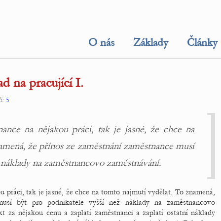
O nás
Základy
Články
 na pracující I.
ů:
5
nce na nějakou práci, tak je jasné, že chce na
namená, že přínos ze zaměstnání zaměstnance musí
ž náklady na zaměstnancovo zaměstnávání.
práci, tak je jasné, že chce na tomto najmutí vydělat. To znamená,
musí být pro podnikatele vyšší než náklady na zaměstnancovo
t za nějakou cenu a zaplatí zaměstnanci a zaplatí ostatní náklady