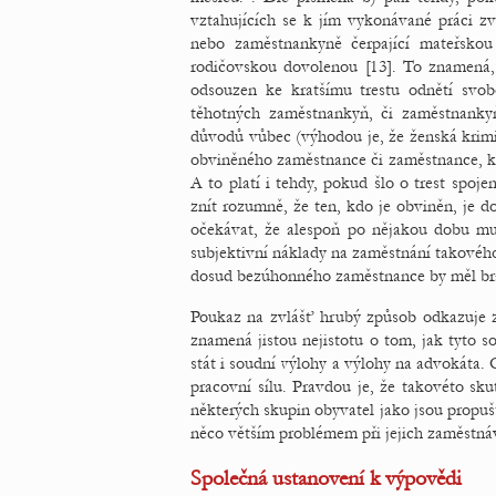
vztahujících se k jím vykonávané práci 
nebo zaměstnankyně čerpající mateřsko
rodičovskou dovolenou [13]. To znamená,
odsouzen ke kratšímu trestu odnětí svo
těhotných zaměstnankyň, či zaměstnanky
důvodů vůbec (výhodou je, že ženská krimina
obviněného zaměstnance či zaměstnance, kt
A to platí i tehdy, pokud šlo o trest spo
znít rozumně, že ten, kdo je obviněn, je d
očekávat, že alespoň po nějakou dobu mu
subjektivní náklady na zaměstnání takového
dosud bezúhonného zaměstnance by měl brát
Poukaz na zvlášť hrubý způsob odkazuje z
znamená jistou nejistotu o tom, jak tyto 
stát i soudní výlohy a výlohy na advokáta. 
pracovní sílu. Pravdou je, že takovéto sk
některých skupin obyvatel jako jsou propuš
něco větším problémem při jejich zaměstná
Společná ustanovení k výpovědi