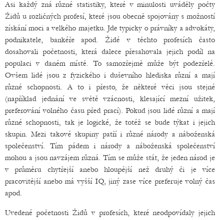
Asi každý zná různé statistiky, které v minulosti uváděly počty
Židů u rozličných profesí, které jsou obecně spojovány s možností
získání moci a velkého majetku. Jde typicky o právníky a advokáty,
podnikatele, bankéře apod. Židé v těchto profesích často
dosahovali početnosti, která dalece přesahovala jejich podíl na
populaci v daném místě. To samozřejmě může být podezřelé.
Ovšem lidé jsou z fyzického i duševního hlediska různí a mají
různé schopnosti. A to i přesto, že některé věci jsou stejné
(například jednání ve světě vzácnosti, klesající mezní užitek,
preferování volného času před prací). Pokud jsou lidé různí a mají
různé schopnosti, tak je logické, že totéž se bude týkat i jejich
skupin. Mezi takové skupiny patří i různé národy a náboženská
společenství. Tím pádem i národy a náboženská společenství
mohou a jsou navzájem různá. Tím se může stát, že jeden národ je
v průměru chytřejší anebo hloupější než druhý či je více
pracovitější anebo má vyšší IQ, jiný zase více preferuje volný čas
apod.
Uvedené početnosti Židů v profesích, které neodpovídaly jejich