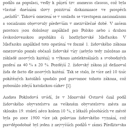
podílu na populaci, vedly k přijetí tzv. numerus clausus, což byla
vlastně dnešními slovy pozitivní diskriminace ve prospěch
„nežidů“. Taková omezení se v souladu se vzestupem nacionalismu
a socialismu objevovaly především v meziválečné době. V našem
prostoru jsou doloženy například pro Polsko nebo i druhou
československou republiku či horthyhovské Maďarsko. V
Maďarsku například toto opatření ve formě 1. židovského zákona
omezovalo poměr občanů židovské víry (nebylo tedy založeno na
základě rasových kritérií) u výkonu intelektuálních a svobodných
profesí na 40 % a 20 %. Pozdější 2. židovský zákon již definoval
žida de facto dle rasových kritérií. Tak se stalo, že více než 10 tisíc
pokřtěných katolíků spadalo pod pravomoc tohoto zákona, což
pobouřilo zdejší katolickou církev [1].
Andrea Pokludová uvádí, že v Moravské Ostravě činil podíl
židovského obyvatelstva na veškerém obyvatelstvu města na
sklonku 19. století něco kolem 10 %, z lékařů působících ve městě
byla po roce 1900 více jak polovina židovského vyznání, což
pravděpodobně byl jeden z nejvyšších podílů v rámci Předlitavska