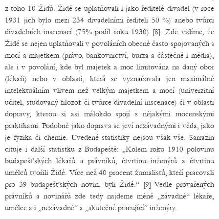
z toho 10 Židů. Židé se uplatňovali i jako ředitelé divadel (v roce
1931 jich bylo mezi 234 divadelními řediteli 50 %) anebo tvůrci
divadelních inscenací (75% podíl roku 1930) [8]. Zde vidíme, že
Židé se nejen uplatňovali v povoláních obecně často spojovaných s
mocí a majetkem (právo, bankovnictví, burza a částečně i média),
ale i v povolání, kde byl majetek a moc limitována na daný obor
(lékaři) nebo v oblasti, která se vyznačovala jen maximálně
intelektuálním vlivem než velkým majetkem a mocí (univerzitní
učitel, studovaný filozof či tvůrce divadelní inscenace) či v oblasti
dopravy, kterou si asi málokdo spojí s nějakými mocenskými
praktikami. Podobně jako doprava se jeví nezávadnými i věda, jako
je fyzika či chemie. Uvedené statistiky nejsou však vše, Sarrazin
cituje i další statistku z Budapeště: „Kolem roku 1910 polovinu
budapešťských lékařů a právníků, čtvrtinu inženýrů a čtvrtinu
umělců tvořili Židé. Více než 40 procent žurnalistů, kteří pracovali
pro 39 budapešťských novin, byli Židé.“ [9] Vedle provařených
právníků a novinářů zde tedy najdeme méně „závadné“ lékaře,
umělce a i „nezávadné“ a „skutečné pracující“ inženýry.