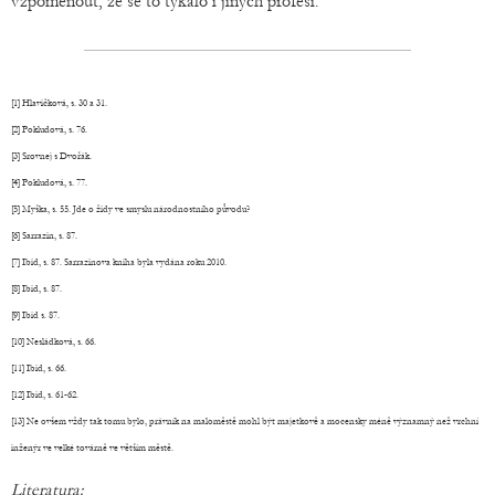
vzpomenout, že se to týkalo i jiných profesí.
[1] Hlavičková, s. 30 a 31.
[2] Pokludová, s. 76.
[3] Srovnej s Dvořák.
[4] Pokludová, s. 77.
[5] Myška, s. 55. Jde o židy ve smyslu národnostního původu?
[6] Sarrazin, s. 87.
[7] Ibid, s. 87. Sarrazinova kniha byla vydána roku 2010.
[8] Ibid, s. 87.
[9] Ibid s. 87.
[10] Nesládková, s. 66.
[11] Ibid, s. 66.
[12] Ibid, s. 61-62.
[13] Ne ovšem vždy tak tomu bylo, právník na maloměstě mohl být majetkově a mocensky méně významný než vrchní
inženýr ve velké továrně ve větším městě.
Literatura: