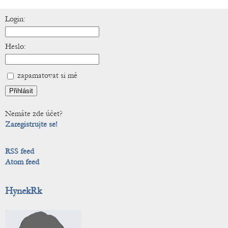
Login:
Heslo:
zapamatovat si mě
Nemáte zde účet?
Zaregistrujte se!
RSS feed
Atom feed
HynekRk