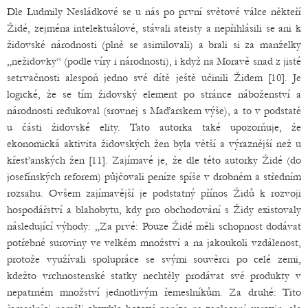
Dle Ludmily Nesládkové se u nás po první světové válce někteří
Židé, zejména intelektuálové, stávali ateisty a nepřihlásili se ani k
židovské národnosti (plně se asimilovali) a brali si za manželky
„nežidovky“ (podle víry i národnosti), i když na Moravě snad z jisté
setrvačnosti alespoň jedno své dítě ještě učinili Židem [10]. Je
logické, že se tím židovský element po stránce náboženství a
národnosti redukoval (srovnej s Maďarskem výše), a to v podstatě
u části židovské elity. Tato autorka také upozorňuje, že
ekonomická aktivita židovských žen byla větší a výraznější než u
křesťanských žen [11]. Zajímavé je, že dle této autorky Židé (do
josefínských reforem) půjčovali peníze spíše v drobném a středním
rozsahu. Ovšem zajímavější je podstatný přínos Židů k rozvoji
hospodářství a blahobytu, kdy pro obchodování s Židy existovaly
následující výhody: „Za prvé: Pouze Židé měli schopnost dodávat
potřebné suroviny ve velkém množství a na jakoukoli vzdálenost,
protože využívali spolupráce se svými souvěrci po celé zemi,
kdežto vrchnostenské statky nechtěly prodávat své produkty v
nepatrném množství jednotlivým řemeslníkům. Za druhé: Tito