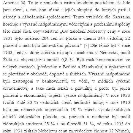
Americe [6]. To je v souladu s naším úvodním postřehem, že lidé
jsou různí, a tím jsou různé i jejich skupiny, do kterých patří i
národy a náboženská společenství. Tento výsledek dle Sarrazina
koreluje s výrazně nadprůměrnými vědeckými a profesními úspěchy
této malé části obyvatelstva: „Od založení Nobelovy ceny v roce
1901 bylo uděleno 204 cen za fyziku a chemii 344 vědcům; 22
procent z nich bylo židovského původu.“ [7] Dle téhož byl v roce
1933, tedy v době začátku nástupu socialismu v Německu, podíl
Židů na obyvatelstvu tamtéž 0,8 %. Byli však koncentrováni ve
velkých městech (především v Berlíně a Hamburku) a uplatňovali
se převážně v obchodě, dopravě a službách. Výrazně nadprůměrně
byli zastoupeni v bankovnictví, ve vědě, v médiích (včetně
divadelnictví) a také mezi lékaři a právníky, a proto byl jejich
profesní a ekonomický úspěch vysoce nadprůměrný. V roce 1928
tvořili Židé 80 % vedoucích členů berlínské burzy, v roce 1910
bylo na německých univerzitách 19 % všech vysokoškolských
učitelů židovského původu, na právech a medicíně byl podíl
židovských studentů 25 % a na filozofii 31 %, od roku 1905 do
roku 1931 získalo Nobelovu cenu za vědeckou činnost 32 Němců,