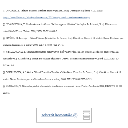
[1] DVOŘÁK, L. Veřejná ochrana lékařské komory [online, 2008]. Dostupný z (přístup VIII/2013):
http://www.libinst.cz/clanky-a-komentare/2312-verejna-ochrana-lekarske-komory/
.
[2] HLAVIČKOVÁ, Z. Maďarsko mezi válkami. Režim regenta Miklóse Horthyho. In Lainová, R. aj. Diktatury v
rukavičkách? Praha: Triton 2003, ISBN 80-7254-334-2.
[3] MYŠKA, M. Inženýr – Příklad Viléma Jičínského. In Fasora, L. aj. Člověk na Moravě 19. století. Brno: Centrum pro
studium demokracie a kultury 2008, ISBN 978-80-7325-147-5.
[4] NESLÁDKOVÁ, L. Sociální stratifikace moravských židů v novověku (18.-20. století). Možnosti zpracování. In:
Machačová, J. a Matějček, J. Studie k sociálním dějinám 6. Opava: Slezské zemské muzeum v Opavě 2001, ISBN 80-
86224-15-5.
[5] POKLUDOVÁ, A. Lékař – Příklad Františka Boučka a Nikodéma Kroczka. In Fasora, L. aj. Člověk na Moravě 19.
století. Brno: Centrum pro studium demokracie a kultury 2008, ISBN 978-80-7325-147-5.
[6] SARRAZIN, T. Německo páchá sebevraždu: jak dáváme svou zemi všanc. Praha: Academia 2011, ISBN 978-80-200-
2018-5.
zobrazit komentáře (8)