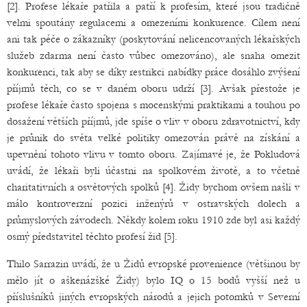
[2]. Profese lékaře patřila a patří k profesím, které jsou tradičně
velmi spoutány regulacemi a omezeními konkurence. Cílem není
ani tak péče o zákazníky (poskytování nelicencovaných lékařských
služeb zdarma není často vůbec omezováno), ale snaha omezit
konkurenci, tak aby se díky restrikci nabídky práce dosáhlo zvýšení
příjmů těch, co se v daném oboru udrží [3]. Avšak přestože je
profese lékaře často spojena s mocenskými praktikami a touhou po
dosažení větších příjmů, jde spíše o vliv v oboru zdravotnictví, kdy
je průnik do světa velké politiky omezován právě na získání a
upevnění tohoto vlivu v tomto oboru. Zajímavé je, že Pokludová
uvádí, že lékaři byli účastni na spolkovém životě, a to včetně
charitativních a osvětových spolků [4]. Židy bychom ovšem našli v
málo kontroverzní pozici inženýrů v ostravských dolech a
průmyslových závodech. Někdy kolem roku 1910 zde byl asi každý
osmý představitel těchto profesí žid [5].
Thilo Sarrazin uvádí, že u Židů evropské provenience (většinou by
mělo jít o aškenázšké Židy) bylo IQ o 15 bodů vyšší než u
příslušníků jiných evropských národů a jejich potomků v Severní