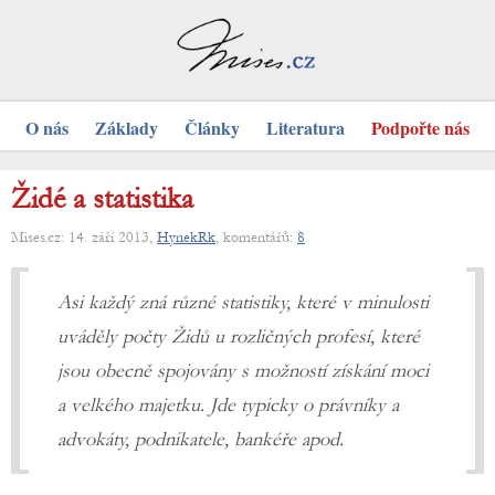
O nás
Základy
Články
Literatura
Podpořte nás
Židé a statistika
Mises.cz: 14. září 2013,
HynekRk
, komentářů:
8
Asi každý zná různé statistiky, které v minulosti
uváděly počty Židů u rozličných profesí, které
jsou obecně spojovány s možností získání moci
a velkého majetku. Jde typicky o právníky a
advokáty, podnikatele, bankéře apod.