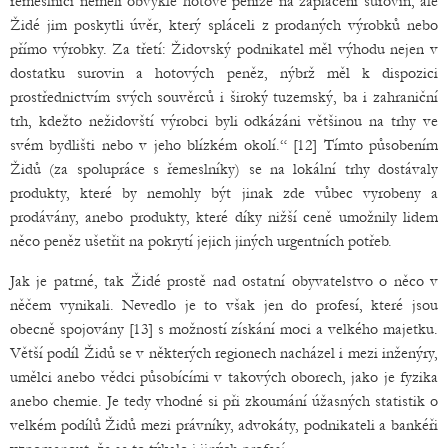
řemeslníci neměli obvykle hotové peníze na zaplacení surovin, ale
Židé jim poskytli úvěr, který spláceli z prodaných výrobků nebo
přímo výrobky. Za třetí: Židovský podnikatel měl výhodu nejen v
dostatku surovin a hotových peněz, nýbrž měl k dispozici
prostřednictvím svých souvěrců i široký tuzemský, ba i zahraniční
trh, kdežto nežidovští výrobci byli odkázáni většinou na trhy ve
svém bydlišti nebo v jeho blízkém okolí.“ [12] Tímto působením
Židů (za spolupráce s řemeslníky) se na lokální trhy dostávaly
produkty, které by nemohly být jinak zde vůbec vyrobeny a
prodávány, anebo produkty, které díky nižší ceně umožnily lidem
něco peněz ušetřit na pokrytí jejich jiných urgentních potřeb.
Jak je patrné, tak Židé prostě nad ostatní obyvatelstvo o něco v
něčem vynikali. Nevedlo je to však jen do profesí, které jsou
obecně spojovány [13] s možností získání moci a velkého majetku.
Větší podíl Židů se v některých regionech nacházel i mezi inženýry,
umělci anebo vědci působícími v takových oborech, jako je fyzika
anebo chemie. Je tedy vhodné si při zkoumání úžasných statistik o
velkém podílů Židů mezi právníky, advokáty, podnikateli a bankéři