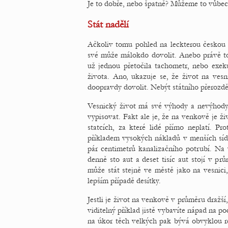
Je to dobře, nebo špatně? Můžeme to vůbec
Stát nadělí
Ačkoliv tomu pohled na leckterou českou v
své může málokdo dovolit. Anebo právě to
už jednou přetočila tachometr, nebo exek
života. Ano, ukazuje se, že život na ve
doopravdy dovolit. Nebýt státního přerozd
Vesnický život má své výhody a nevýhody 
vypisovat. Fakt ale je, že na venkově je 
statcích, za které lidé přímo neplatí. P
příkladem vysokých nákladů v menších sídl
pár centimetrů kanalizačního potrubí. Na 
denně sto aut a deset tisíc aut stojí v p
může stát stejně ve městě jako na vesnici, 
lepším případě desítky.
Jestli je život na venkově v průměru dražší
viditelný příklad jistě vybavíte nápad na 
na úkor těch velkých pak bývá obvyklou r