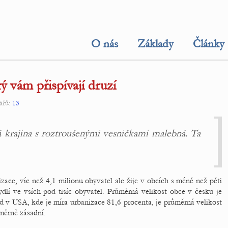
O nás
Základy
Články
rý vám přispívají druzí
ářů:
13
á krajina s roztroušenými vesničkami malebná. Ta
zace, víc než 4,1 milionu obyvatel ale žije v obcích s méně než pěti
bydlí ve vsích pod tisíc obyvatel. Průměrná velikost obce v česku je
ad v USA, kde je míra urbanizace 81,6 procenta, je průměrná velikost
měrně zásadní.