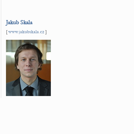
Jakub Skala
[
www.jakubskala.cz
]