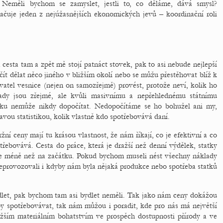
Neměli bychom se zamyslet, jestli to, co děláme, dává smysl?
ačuje jeden z nejúžasnějších ekonomických jevů – koordinační roli
cesta tam a zpět mě stojí patnáct stovek, pak to asi nebude nejlepší
ít dělat něco jiného v bližším okolí nebo se můžu přestěhovat blíž k
tel vesnice (nejen on samozřejmě) provést, protože neví, kolik ho
lady jsou zřejmé, ale kvůli masivnímu a nepřehlednému státnímu
ytku nemůže nikdy dopočítat. Nedopočítáme se ho bohužel ani my,
vou statistikou, kolik vlastně kdo spotřebovává daní.
žní ceny mají tu krásou vlastnost, že nám říkají, co je efektivní a co
otřebovává. Cesta do práce, která je dražší než denní výdělek, statky
 méně než na začátku. Pokud bychom museli nést všechny náklady
eprovozovali i kdyby nám byla nějaká produkce nebo spotřeba statků
bydlet, pak bychom tam asi bydlet neměli. Tak jako nám ceny dokážou
žby spotřebovávat, tak nám můžou i poradit, kde pro nás má největší
ižším materiálním bohatstvím ve prospěch dostupnosti přírody a ve