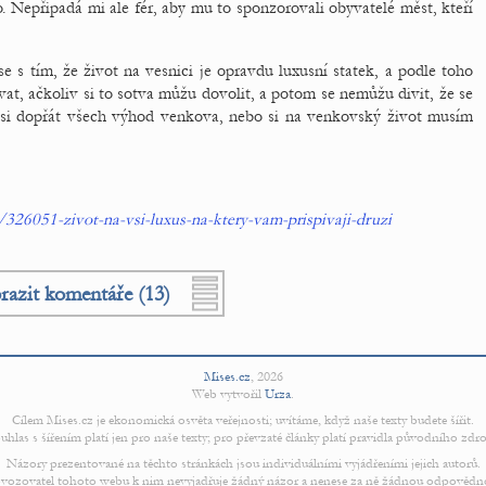
. Nepřipadá mi ale fér, aby mu to sponzorovali obyvatelé měst, kteří
 se s tím, že život na vesnici je opravdu luxusní statek, a podle toho
t, ačkoliv si to sotva můžu dovolit, a potom se nemůžu divit, že se
 si dopřát všech výhod venkova, nebo si na venkovský život musím
326051-zivot-na-vsi-luxus-na-ktery-vam-prispivaji-druzi
razit komentáře (13)
Mises.cz
,
2026
Web vytvořil
Urza
.
Cílem Mises.cz je ekonomická osvěta veřejnosti; uvítáme, když naše texty budete šířit.
uhlas s šířením platí jen pro naše texty; pro převzaté články platí pravidla původního zdro
Názory prezentované na těchto stránkách jsou individuálními vyjádřeními jejich autorů.
vozovatel tohoto webu k nim nevyjadřuje žádný názor a nenese za ně žádnou odpovědn