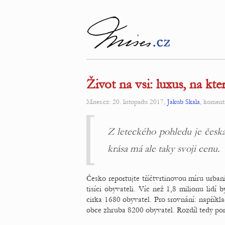
Život na vsi: luxus, na kte
Mises.cz: 20. listopadu 2017,
Jakub Skala
, koment
Z leteckého pohledu je česk
krása má ale taky svoji cenu.
Česko reportujte tříčtvrtinovou míru urbani
tisíci obyvateli. Víc než 1,8 milionu lidí 
cirka 1680 obyvatel. Pro srovnání: napříkl
obce zhruba 8200 obyvatel. Rozdíl tedy po