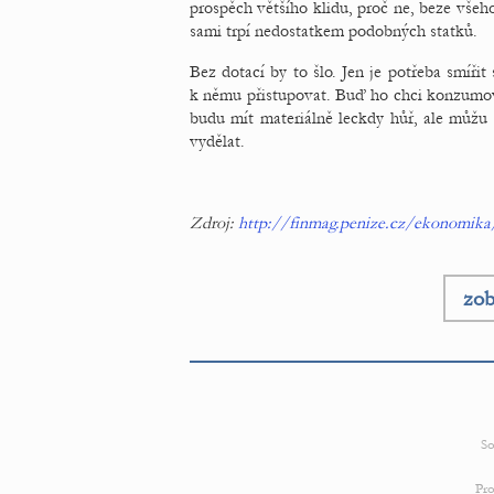
prospěch většího klidu, proč ne, beze všeho
sami trpí nedostatkem podobných statků.
Bez dotací by to šlo. Jen je potřeba smířit
k němu přistupovat. Buď ho chci konzumova
budu mít materiálně leckdy hůř, ale můžu
vydělat.
Zdroj:
http://finmag.penize.cz/ekonomika/
zob
So
Pro