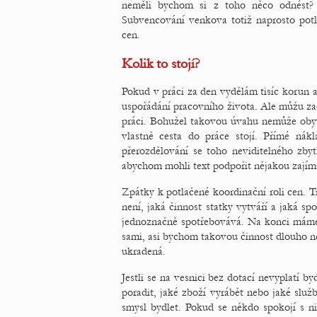
neměli bychom si z toho něco odnést? 
Subvencování venkova totiž naprosto potl
cen.
Kolik to stojí?
Pokud v práci za den vydělám tisíc korun a 
uspořádání pracovního života. Ale můžu zač
práci. Bohužel takovou úvahu nemůže obyva
vlastně cesta do práce stojí. Přímé nák
přerozdělování se toho neviditelného zb
abychom mohli text podpořit nějakou zajíma
Zpátky k potlačené koordinační roli cen. Tr
není, jaká činnost statky vytváří a jaká sp
jednoznačně spotřebovává. Na konci máme
sami, asi bychom takovou činnost dlouho n
ukradená.
Jestli se na vesnici bez dotací nevyplatí 
poradit, jaké zboží vyrábět nebo jaké slu
smysl bydlet. Pokud se někdo spokojí s n