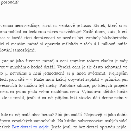
 posoudit?
esnici nenasvědčuje, život na venkově je luxus. Statek, který si za
mu pohled na leckterou náves nasvědčuje? Zašlé domy, auta, která
uce v každé třetí domácnosti se nezdají být symboly blahobytného
snici či menším městě si opravdu málokdo z těch 4,1 milionů může
ělování samozřejmě.
(stejně jako život ve městě) a není smyslem tohoto článku je tady
život v mnohém o hodně dražší. Vysoká cena je ale často schovaná ve
roto ji nevidíme a není jednoduché si ji hned uvědomit. Nejlepším
ech jsou sítě – v Praze musí každý obyvatel zaplatit v průměru jen
vesnicích to můžou být metry. Podobně silnice, po kterých projede
růměru na jednu jízdu velmi rozdílnou cenu. Vybudovat dětské hřiště
ale je rozdíl, jestli si na něj přijdou hrát stovky dětí denně nebo v
, kde na něj malé obce berou? Stát jim nadělí. Nejnověji si jako dobře
podporu vesnických samoobsluh. Na kritiku subvencování malých sídel
eakcí:
Bez dotací to nejde
. Jenže jestli to bez dotací opravdu nejde,