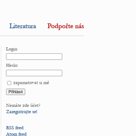
Literatura
Podpořte nás
Login:
Heslo:
zapamatovat si mě
Nemáte zde účet?
Zaregistrujte se!
RSS feed
Atom feed