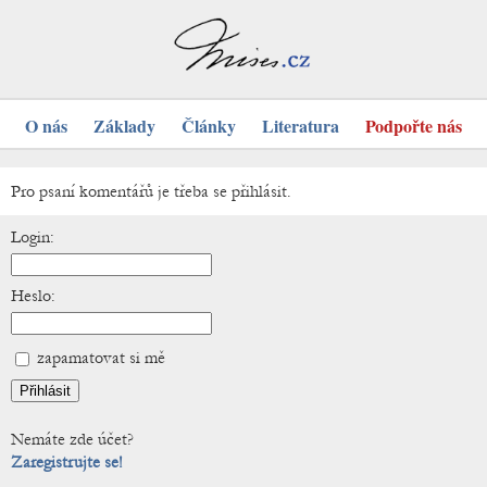
O nás
Základy
Články
Literatura
Podpořte nás
Pro psaní komentářů je třeba se přihlásit.
Login:
Heslo:
zapamatovat si mě
Nemáte zde účet?
Zaregistrujte se!