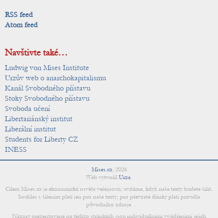
RSS feed
Atom feed
Navštivte také…
Ludwig von Mises Institute
Urzův web o anarchokapitalismu
Kanál Svobodného přístavu
Stoky Svobodného přístavu
Svoboda učení
Libertariánský institut
Liberální institut
Students for Liberty CZ
INESS
Mises.cz
,
2026
Web vytvořil
Urza
.
Cílem Mises.cz je ekonomická osvěta veřejnosti; uvítáme, když naše texty budete šířit.
Souhlas s šířením platí jen pro naše texty; pro převzaté články platí pravidla
původního zdroje.
Názory prezentované na těchto stránkách jsou individuálními vyjádřeními jejich