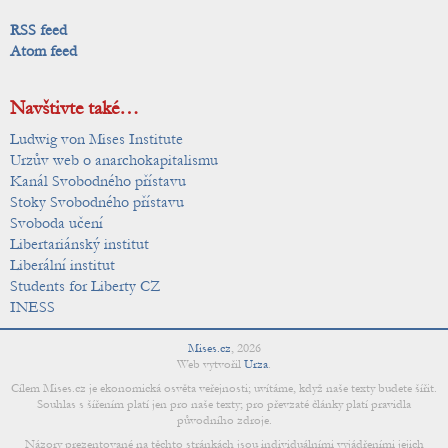
RSS feed
Atom feed
Navštivte také…
Ludwig von Mises Institute
Urzův web o anarchokapitalismu
Kanál Svobodného přístavu
Stoky Svobodného přístavu
Svoboda učení
Libertariánský institut
Liberální institut
Students for Liberty CZ
INESS
Mises.cz
,
2026
Web vytvořil
Urza
.
Cílem Mises.cz je ekonomická osvěta veřejnosti; uvítáme, když naše texty budete šířit.
Souhlas s šířením platí jen pro naše texty; pro převzaté články platí pravidla
původního zdroje.
Názory prezentované na těchto stránkách jsou individuálními vyjádřeními jejich