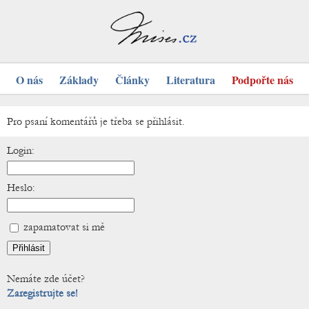
O nás
Základy
Články
Literatura
Podpořte nás
Pro psaní komentářů je třeba se přihlásit.
Login:
Heslo:
zapamatovat si mě
Nemáte zde účet?
Zaregistrujte se!