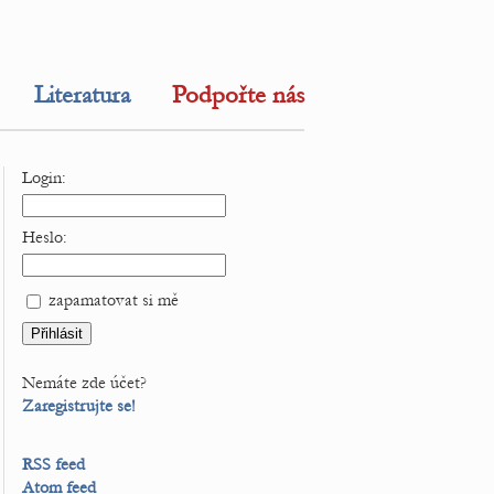
Literatura
Podpořte nás
Login:
Heslo:
zapamatovat si mě
Nemáte zde účet?
Zaregistrujte se!
RSS feed
Atom feed