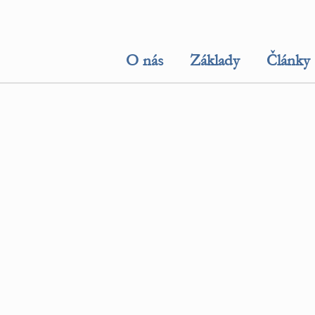
O nás
Základy
Články