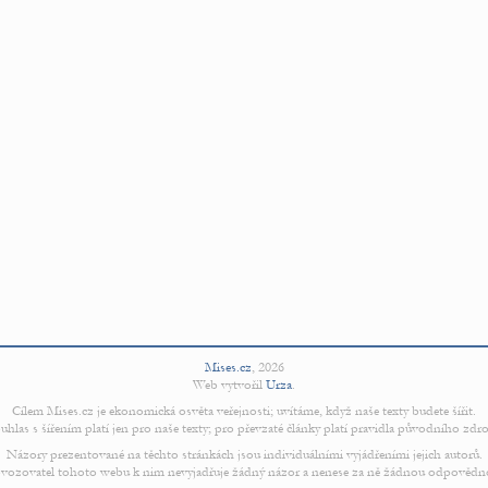
Mises.cz
,
2026
Web vytvořil
Urza
.
Cílem Mises.cz je ekonomická osvěta veřejnosti; uvítáme, když naše texty budete šířit.
uhlas s šířením platí jen pro naše texty; pro převzaté články platí pravidla původního zdro
Názory prezentované na těchto stránkách jsou individuálními vyjádřeními jejich autorů.
vozovatel tohoto webu k nim nevyjadřuje žádný názor a nenese za ně žádnou odpovědn