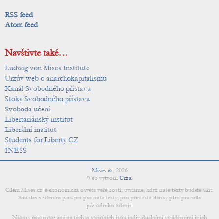
RSS feed
Atom feed
Navštivte také…
Ludwig von Mises Institute
Urzův web o anarchokapitalismu
Kanál Svobodného přístavu
Stoky Svobodného přístavu
Svoboda učení
Libertariánský institut
Liberální institut
Students for Liberty CZ
INESS
Mises.cz
,
2026
Web vytvořil
Urza
.
Cílem Mises.cz je ekonomická osvěta veřejnosti; uvítáme, když naše texty budete šířit.
Souhlas s šířením platí jen pro naše texty; pro převzaté články platí pravidla
původního zdroje.
Názory prezentované na těchto stránkách jsou individuálními vyjádřeními jejich