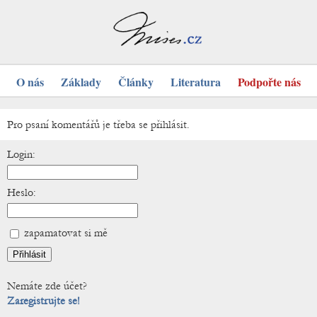
O nás
Základy
Články
Literatura
Podpořte nás
Pro psaní komentářů je třeba se přihlásit.
Login:
Heslo:
zapamatovat si mě
Nemáte zde účet?
Zaregistrujte se!