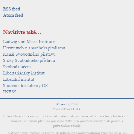
RSS feed
Atom feed
Navštivte také…
Ludwig von Mises Institute
Urzův web o anarchokapitalismu
Kanál Svobodného přístavu
Stoky Svobodného přístavu
Svoboda učení
Libertariánský institut
Liberální institut
Students for Liberty CZ
INESS
Mises.cz
,
2026
Web vytvořil
Urza
.
Cílem Mises.cz je ekonomická osvěta veřejnosti; uvítáme, když naše texty budete šířit.
Souhlas s šířením platí jen pro naše texty; pro převzaté články platí pravidla
původního zdroje.
Názory prezentované na těchto stránkách jsou individuálními vyjádřeními jejich