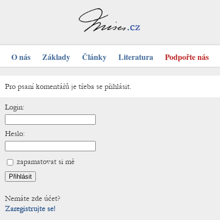
O nás
Základy
Články
Literatura
Podpořte nás
Pro psaní komentářů je třeba se přihlásit.
Login:
Heslo:
zapamatovat si mě
Nemáte zde účet?
Zaregistrujte se!