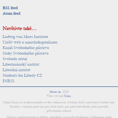
RSS feed
Atom feed
Navštivte také…
Ludwig von Mises Institute
Urzův web o anarchokapitalismu
Kanál Svobodného přístavu
Stoky Svobodného přístavu
Svoboda učení
Libertariánský institut
Liberální institut
Students for Liberty CZ
INESS
Mises.cz
,
2026
Web vytvořil
Urza
.
Cílem Mises.cz je ekonomická osvěta veřejnosti; uvítáme, když naše texty budete šířit.
Souhlas s šířením platí jen pro naše texty; pro převzaté články platí pravidla
původního zdroje.
Názory prezentované na těchto stránkách jsou individuálními vyjádřeními jejich