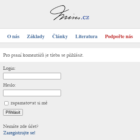
O nás
Základy
Články
Literatura
Podpořte nás
Pro psaní komentářů je třeba se přihlásit.
Login:
Heslo:
zapamatovat si mě
Nemáte zde účet?
Zaregistrujte se!