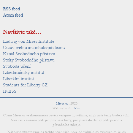
RSS feed
Atom feed
Navštivte také…
Ludwig von Mises Institute
Urzův web o anarchokapitalismu
Kanál Svobodného přístavu
Stoky Svobodného přístavu
Svoboda učení
Libertariánský institut
Liberální institut
Students for Liberty CZ
INESS
Mises.cz
,
2026
Web vytvořil
Urza
.
Cílem Mises.cz je ekonomická osvěta veřejnosti; uvítáme, když naše texty budete šířit.
Souhlas s šířením platí jen pro naše texty; pro převzaté články platí pravidla
původního zdroje.
Názory prezentované na těchto stránkách jsou individuálními vyjádřeními jejich