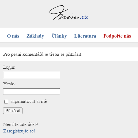
O nás
Základy
Články
Literatura
Podpořte nás
Pro psaní komentářů je třeba se přihlásit.
Login:
Heslo:
zapamatovat si mě
Nemáte zde účet?
Zaregistrujte se!