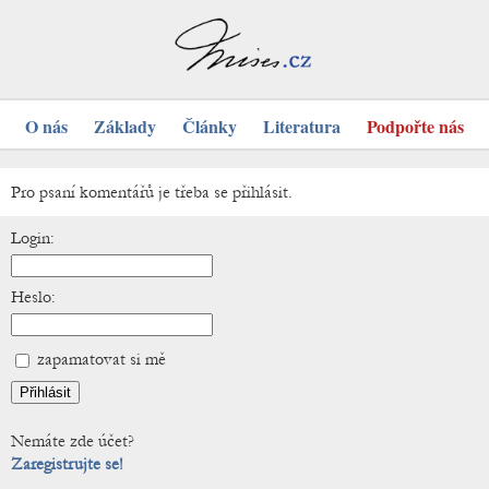
O nás
Základy
Články
Literatura
Podpořte nás
Pro psaní komentářů je třeba se přihlásit.
Login:
Heslo:
zapamatovat si mě
Nemáte zde účet?
Zaregistrujte se!