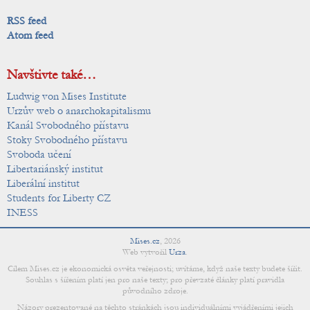
RSS feed
Atom feed
Navštivte také…
Ludwig von Mises Institute
Urzův web o anarchokapitalismu
Kanál Svobodného přístavu
Stoky Svobodného přístavu
Svoboda učení
Libertariánský institut
Liberální institut
Students for Liberty CZ
INESS
Mises.cz
,
2026
Web vytvořil
Urza
.
Cílem Mises.cz je ekonomická osvěta veřejnosti; uvítáme, když naše texty budete šířit.
Souhlas s šířením platí jen pro naše texty; pro převzaté články platí pravidla
původního zdroje.
Názory prezentované na těchto stránkách jsou individuálními vyjádřeními jejich