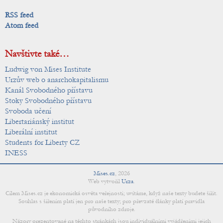
RSS feed
Atom feed
Navštivte také…
Ludwig von Mises Institute
Urzův web o anarchokapitalismu
Kanál Svobodného přístavu
Stoky Svobodného přístavu
Svoboda učení
Libertariánský institut
Liberální institut
Students for Liberty CZ
INESS
Mises.cz
,
2026
Web vytvořil
Urza
.
Cílem Mises.cz je ekonomická osvěta veřejnosti; uvítáme, když naše texty budete šířit.
Souhlas s šířením platí jen pro naše texty; pro převzaté články platí pravidla
původního zdroje.
Názory prezentované na těchto stránkách jsou individuálními vyjádřeními jejich