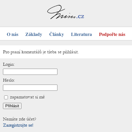
O nás
Základy
Články
Literatura
Podpořte nás
Pro psaní komentářů je třeba se přihlásit.
Login:
Heslo:
zapamatovat si mě
Nemáte zde účet?
Zaregistrujte se!