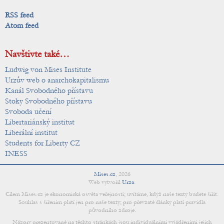
RSS feed
Atom feed
Navštivte také…
Ludwig von Mises Institute
Urzův web o anarchokapitalismu
Kanál Svobodného přístavu
Stoky Svobodného přístavu
Svoboda učení
Libertariánský institut
Liberální institut
Students for Liberty CZ
INESS
Mises.cz
,
2026
Web vytvořil
Urza
.
Cílem Mises.cz je ekonomická osvěta veřejnosti; uvítáme, když naše texty budete šířit.
Souhlas s šířením platí jen pro naše texty; pro převzaté články platí pravidla
původního zdroje.
Názory prezentované na těchto stránkách jsou individuálními vyjádřeními jejich