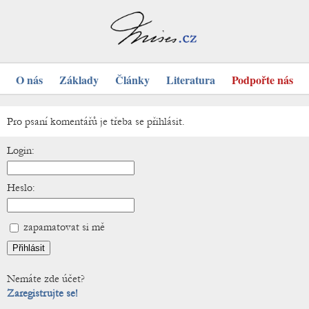
O nás
Základy
Články
Literatura
Podpořte nás
Pro psaní komentářů je třeba se přihlásit.
Login:
Heslo:
zapamatovat si mě
Nemáte zde účet?
Zaregistrujte se!