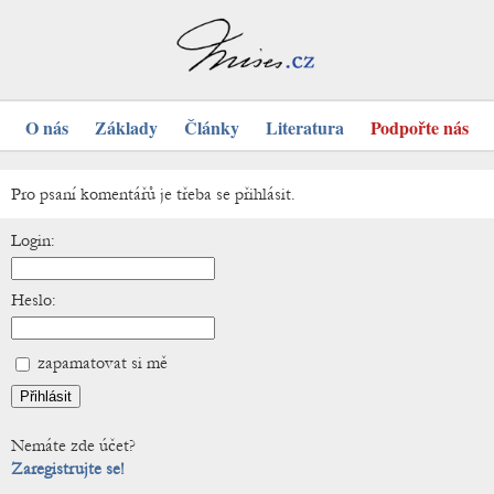
O nás
Základy
Články
Literatura
Podpořte nás
Pro psaní komentářů je třeba se přihlásit.
Login:
Heslo:
zapamatovat si mě
Nemáte zde účet?
Zaregistrujte se!