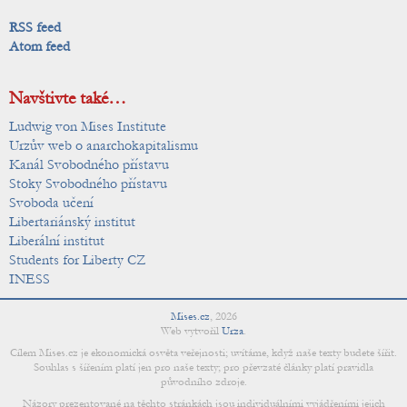
RSS feed
Atom feed
Navštivte také…
Ludwig von Mises Institute
Urzův web o anarchokapitalismu
Kanál Svobodného přístavu
Stoky Svobodného přístavu
Svoboda učení
Libertariánský institut
Liberální institut
Students for Liberty CZ
INESS
Mises.cz
,
2026
Web vytvořil
Urza
.
Cílem Mises.cz je ekonomická osvěta veřejnosti; uvítáme, když naše texty budete šířit.
Souhlas s šířením platí jen pro naše texty; pro převzaté články platí pravidla
původního zdroje.
Názory prezentované na těchto stránkách jsou individuálními vyjádřeními jejich