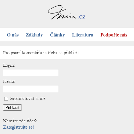
O nás
Základy
Články
Literatura
Podpořte nás
Pro psaní komentářů je třeba se přihlásit.
Login:
Heslo:
zapamatovat si mě
Nemáte zde účet?
Zaregistrujte se!