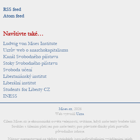
RSS feed
Atom feed
Navštivte také…
Ludwig von Mises Institute
Urzův web o anarchokapitalismu
Kanál Svobodného přístavu
Stoky Svobodného přístavu
Svoboda učení
Libertariánský institut
Liberální institut
Students for Liberty CZ
INESS
Mises.cz
,
2026
Web vytvořil
Urza
.
Cílem Mises.cz je ekonomická osvěta veřejnosti; uvítáme, když naše texty budete šířit.
Souhlas s šířením platí jen pro naše texty; pro převzaté články platí pravidla
původního zdroje.
Názory prezentované na těchto stránkách jsou individuálními vyjádřeními jejich