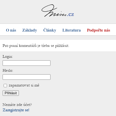
O nás
Základy
Články
Literatura
Podpořte nás
Pro psaní komentářů je třeba se přihlásit.
Login:
Heslo:
zapamatovat si mě
Nemáte zde účet?
Zaregistrujte se!