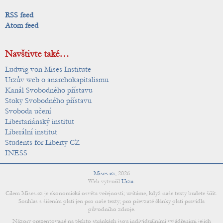
RSS feed
Atom feed
Navštivte také…
Ludwig von Mises Institute
Urzův web o anarchokapitalismu
Kanál Svobodného přístavu
Stoky Svobodného přístavu
Svoboda učení
Libertariánský institut
Liberální institut
Students for Liberty CZ
INESS
Mises.cz
,
2026
Web vytvořil
Urza
.
Cílem Mises.cz je ekonomická osvěta veřejnosti; uvítáme, když naše texty budete šířit.
Souhlas s šířením platí jen pro naše texty; pro převzaté články platí pravidla
původního zdroje.
Názory prezentované na těchto stránkách jsou individuálními vyjádřeními jejich