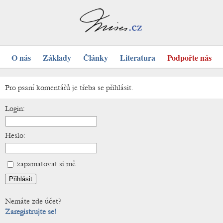
O nás
Základy
Články
Literatura
Podpořte nás
Pro psaní komentářů je třeba se přihlásit.
Login:
Heslo:
zapamatovat si mě
Nemáte zde účet?
Zaregistrujte se!