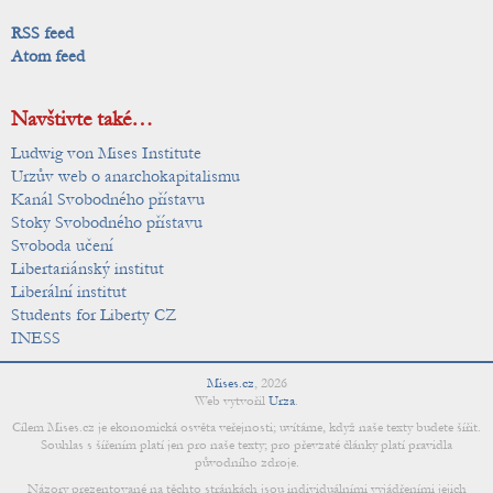
RSS feed
Atom feed
Navštivte také…
Ludwig von Mises Institute
Urzův web o anarchokapitalismu
Kanál Svobodného přístavu
Stoky Svobodného přístavu
Svoboda učení
Libertariánský institut
Liberální institut
Students for Liberty CZ
INESS
Mises.cz
,
2026
Web vytvořil
Urza
.
Cílem Mises.cz je ekonomická osvěta veřejnosti; uvítáme, když naše texty budete šířit.
Souhlas s šířením platí jen pro naše texty; pro převzaté články platí pravidla
původního zdroje.
Názory prezentované na těchto stránkách jsou individuálními vyjádřeními jejich