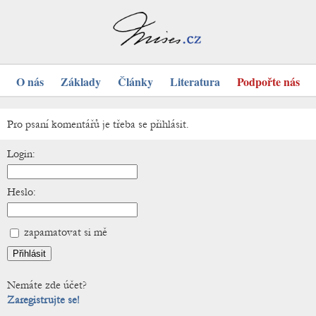
O nás
Základy
Články
Literatura
Podpořte nás
Pro psaní komentářů je třeba se přihlásit.
Login:
Heslo:
zapamatovat si mě
Nemáte zde účet?
Zaregistrujte se!