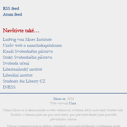
RSS feed
Atom feed
Navštivte také…
Ludwig von Mises Institute
Urzův web o anarchokapitalismu
Kanál Svobodného přístavu
Stoky Svobodného přístavu
Svoboda učení
Libertariánský institut
Liberální institut
Students for Liberty CZ
INESS
Mises.cz
,
2026
Web vytvořil
Urza
.
Cílem Mises.cz je ekonomická osvěta veřejnosti; uvítáme, když naše texty budete šířit.
Souhlas s šířením platí jen pro naše texty; pro převzaté články platí pravidla
původního zdroje.
Názory prezentované na těchto stránkách jsou individuálními vyjádřeními jejich