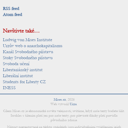
RSS feed
Atom feed
Navštivte také…
Ludwig von Mises Institute
Urzův web o anarchokapitalismu
Kanál Svobodného přístavu
Stoky Svobodného přístavu
Svoboda učení
Libertariánský institut
Liberální institut
Students for Liberty CZ
INESS
Mises.cz
,
2026
Web vytvořil
Urza
.
Cílem Mises.cz je ekonomická osvěta veřejnosti; uvítáme, když naše texty budete šířit.
Souhlas s šířením platí jen pro naše texty; pro převzaté články platí pravidla
původního zdroje.
Názory prezentované na těchto stránkách jsou individuálními vyjádřeními jejich