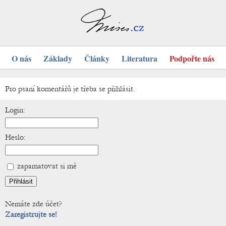
O nás
Základy
Články
Literatura
Podpořte nás
Pro psaní komentářů je třeba se přihlásit.
Login:
Heslo:
zapamatovat si mě
Nemáte zde účet?
Zaregistrujte se!