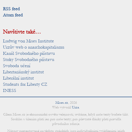
RSS feed
Atom feed
Navštivte také…
Ludwig von Mises Institute
Urzův web o anarchokapitalismu
Kanál Svobodného přístavu
Stoky Svobodného přístavu
Svoboda učení
Libertariánský institut
Liberální institut
Students for Liberty CZ
INESS
Mises.cz
,
2026
Web vytvořil
Urza
.
Cílem Mises.cz je ekonomická osvěta veřejnosti; uvítáme, když naše texty budete šířit.
Souhlas s šířením platí jen pro naše texty; pro převzaté články platí pravidla
původního zdroje.
Názory prezentované na těchto stránkách jsou individuálními vyjádřeními jejich