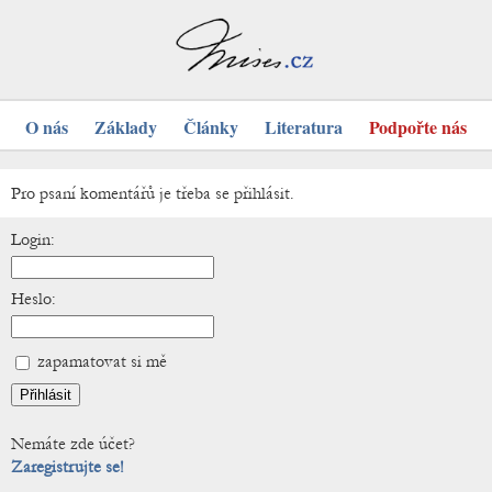
O nás
Základy
Články
Literatura
Podpořte nás
Pro psaní komentářů je třeba se přihlásit.
Login:
Heslo:
zapamatovat si mě
Nemáte zde účet?
Zaregistrujte se!