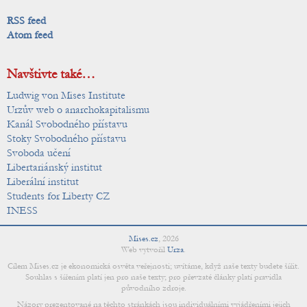
RSS feed
Atom feed
Navštivte také…
Ludwig von Mises Institute
Urzův web o anarchokapitalismu
Kanál Svobodného přístavu
Stoky Svobodného přístavu
Svoboda učení
Libertariánský institut
Liberální institut
Students for Liberty CZ
INESS
Mises.cz
,
2026
Web vytvořil
Urza
.
Cílem Mises.cz je ekonomická osvěta veřejnosti; uvítáme, když naše texty budete šířit.
Souhlas s šířením platí jen pro naše texty; pro převzaté články platí pravidla
původního zdroje.
Názory prezentované na těchto stránkách jsou individuálními vyjádřeními jejich