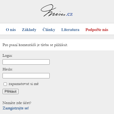
O nás
Základy
Články
Literatura
Podpořte nás
Pro psaní komentářů je třeba se přihlásit.
Login:
Heslo:
zapamatovat si mě
Nemáte zde účet?
Zaregistrujte se!