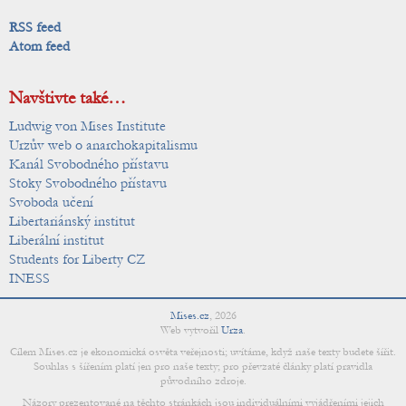
RSS feed
Atom feed
Navštivte také…
Ludwig von Mises Institute
Urzův web o anarchokapitalismu
Kanál Svobodného přístavu
Stoky Svobodného přístavu
Svoboda učení
Libertariánský institut
Liberální institut
Students for Liberty CZ
INESS
Mises.cz
,
2026
Web vytvořil
Urza
.
Cílem Mises.cz je ekonomická osvěta veřejnosti; uvítáme, když naše texty budete šířit.
Souhlas s šířením platí jen pro naše texty; pro převzaté články platí pravidla
původního zdroje.
Názory prezentované na těchto stránkách jsou individuálními vyjádřeními jejich