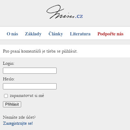
O nás
Základy
Články
Literatura
Podpořte nás
Pro psaní komentářů je třeba se přihlásit.
Login:
Heslo:
zapamatovat si mě
Nemáte zde účet?
Zaregistrujte se!