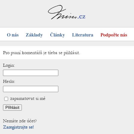
O nás
Základy
Články
Literatura
Podpořte nás
Pro psaní komentářů je třeba se přihlásit.
Login:
Heslo:
zapamatovat si mě
Nemáte zde účet?
Zaregistrujte se!