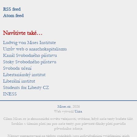
RSS feed
Atom feed
Navštivte také…
Ludwig von Mises Institute
Urzův web o anarchokapitalismu
Kanál Svobodného přístavu
Stoky Svobodného přístavu
Svoboda učení
Libertariánský institut
Liberální institut
Students for Liberty CZ
INESS
Mises.cz
,
2026
Web vytvořil
Urza
.
Cílem Mises.cz je ekonomická osvěta veřejnosti; uvítáme, když naše texty budete šířit.
Souhlas s šířením platí jen pro naše texty; pro převzaté články platí pravidla
původního zdroje.
Názory prezentované na těchto stránkách jsou individuálními vyjádřeními jejich