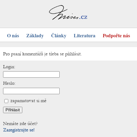
O nás
Základy
Články
Literatura
Podpořte nás
Pro psaní komentářů je třeba se přihlásit.
Login:
Heslo:
zapamatovat si mě
Nemáte zde účet?
Zaregistrujte se!