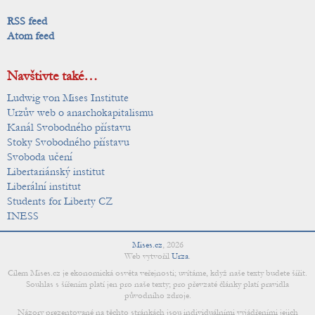
RSS feed
Atom feed
Navštivte také…
Ludwig von Mises Institute
Urzův web o anarchokapitalismu
Kanál Svobodného přístavu
Stoky Svobodného přístavu
Svoboda učení
Libertariánský institut
Liberální institut
Students for Liberty CZ
INESS
Mises.cz
,
2026
Web vytvořil
Urza
.
Cílem Mises.cz je ekonomická osvěta veřejnosti; uvítáme, když naše texty budete šířit.
Souhlas s šířením platí jen pro naše texty; pro převzaté články platí pravidla
původního zdroje.
Názory prezentované na těchto stránkách jsou individuálními vyjádřeními jejich