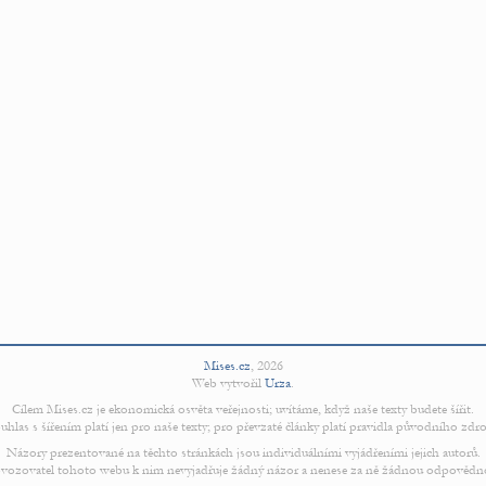
Mises.cz
,
2026
Web vytvořil
Urza
.
Cílem Mises.cz je ekonomická osvěta veřejnosti; uvítáme, když naše texty budete šířit.
uhlas s šířením platí jen pro naše texty; pro převzaté články platí pravidla původního zdro
Názory prezentované na těchto stránkách jsou individuálními vyjádřeními jejich autorů.
vozovatel tohoto webu k nim nevyjadřuje žádný názor a nenese za ně žádnou odpovědn