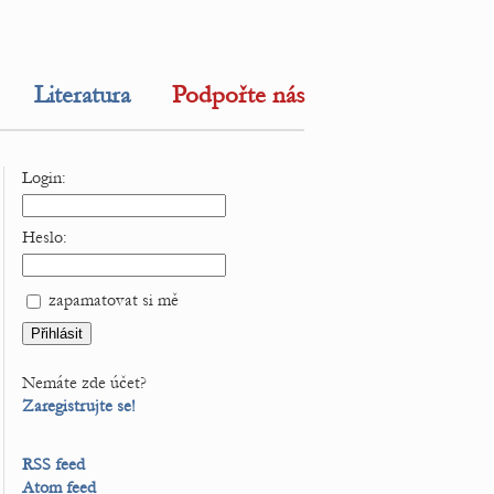
Literatura
Podpořte nás
Login:
Heslo:
zapamatovat si mě
Nemáte zde účet?
Zaregistrujte se!
RSS feed
Atom feed