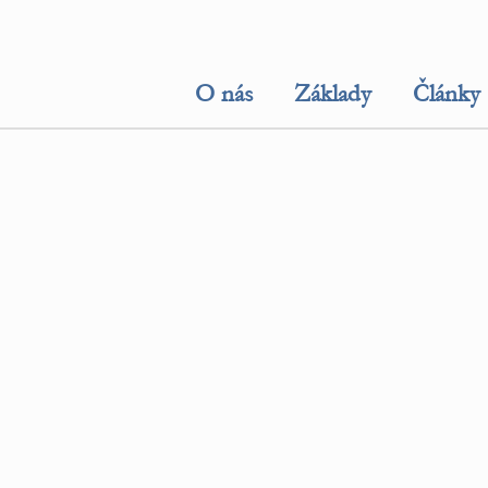
O nás
Základy
Články