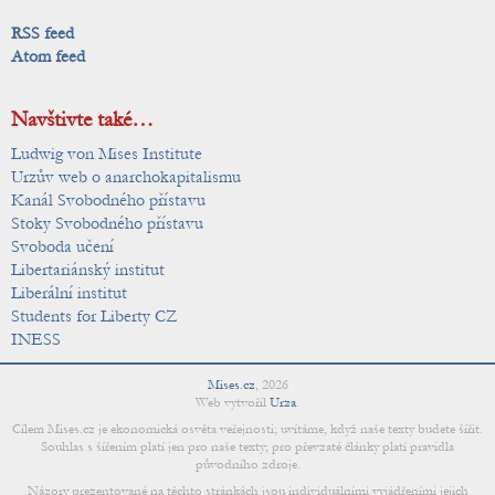
RSS feed
Atom feed
Navštivte také…
Ludwig von Mises Institute
Urzův web o anarchokapitalismu
Kanál Svobodného přístavu
Stoky Svobodného přístavu
Svoboda učení
Libertariánský institut
Liberální institut
Students for Liberty CZ
INESS
Mises.cz
,
2026
Web vytvořil
Urza
.
Cílem Mises.cz je ekonomická osvěta veřejnosti; uvítáme, když naše texty budete šířit.
Souhlas s šířením platí jen pro naše texty; pro převzaté články platí pravidla
původního zdroje.
Názory prezentované na těchto stránkách jsou individuálními vyjádřeními jejich