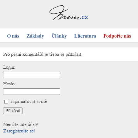
O nás
Základy
Články
Literatura
Podpořte nás
Pro psaní komentářů je třeba se přihlásit.
Login:
Heslo:
zapamatovat si mě
Nemáte zde účet?
Zaregistrujte se!