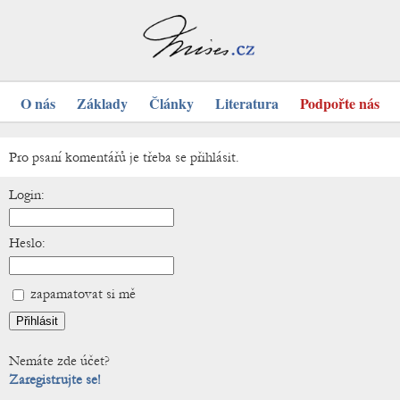
O nás
Základy
Články
Literatura
Podpořte nás
Pro psaní komentářů je třeba se přihlásit.
Login:
Heslo:
zapamatovat si mě
Nemáte zde účet?
Zaregistrujte se!