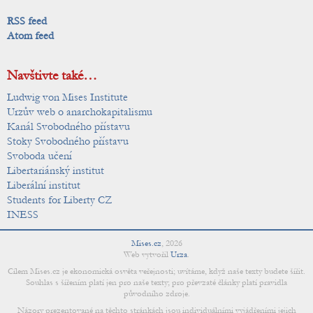
RSS feed
Atom feed
Navštivte také…
Ludwig von Mises Institute
Urzův web o anarchokapitalismu
Kanál Svobodného přístavu
Stoky Svobodného přístavu
Svoboda učení
Libertariánský institut
Liberální institut
Students for Liberty CZ
INESS
Mises.cz
,
2026
Web vytvořil
Urza
.
Cílem Mises.cz je ekonomická osvěta veřejnosti; uvítáme, když naše texty budete šířit.
Souhlas s šířením platí jen pro naše texty; pro převzaté články platí pravidla
původního zdroje.
Názory prezentované na těchto stránkách jsou individuálními vyjádřeními jejich