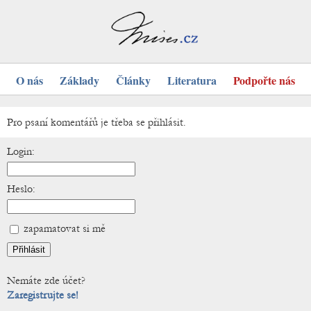
O nás
Základy
Články
Literatura
Podpořte nás
Pro psaní komentářů je třeba se přihlásit.
Login:
Heslo:
zapamatovat si mě
Nemáte zde účet?
Zaregistrujte se!