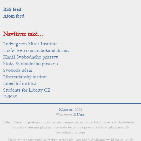
RSS feed
Atom feed
Navštivte také…
Ludwig von Mises Institute
Urzův web o anarchokapitalismu
Kanál Svobodného přístavu
Stoky Svobodného přístavu
Svoboda učení
Libertariánský institut
Liberální institut
Students for Liberty CZ
INESS
Mises.cz
,
2026
Web vytvořil
Urza
.
Cílem Mises.cz je ekonomická osvěta veřejnosti; uvítáme, když naše texty budete šířit.
Souhlas s šířením platí jen pro naše texty; pro převzaté články platí pravidla
původního zdroje.
Názory prezentované na těchto stránkách jsou individuálními vyjádřeními jejich