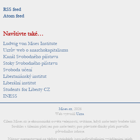
RSS feed
Atom feed
Navštivte také…
Ludwig von Mises Institute
Urzův web o anarchokapitalismu
Kanál Svobodného přístavu
Stoky Svobodného přístavu
Svoboda učení
Libertariánský institut
Liberální institut
Students for Liberty CZ
INESS
Mises.cz
,
2026
Web vytvořil
Urza
.
Cílem Mises.cz je ekonomická osvěta veřejnosti; uvítáme, když naše texty budete šířit.
Souhlas s šířením platí jen pro naše texty; pro převzaté články platí pravidla
původního zdroje.
Názory prezentované na těchto stránkách jsou individuálními vyjádřeními jejich