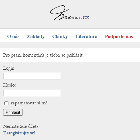
O nás
Základy
Články
Literatura
Podpořte nás
Pro psaní komentářů je třeba se přihlásit.
Login:
Heslo:
zapamatovat si mě
Nemáte zde účet?
Zaregistrujte se!