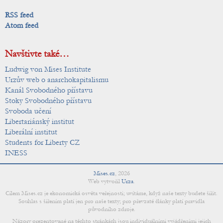
RSS feed
Atom feed
Navštivte také…
Ludwig von Mises Institute
Urzův web o anarchokapitalismu
Kanál Svobodného přístavu
Stoky Svobodného přístavu
Svoboda učení
Libertariánský institut
Liberální institut
Students for Liberty CZ
INESS
Mises.cz
,
2026
Web vytvořil
Urza
.
Cílem Mises.cz je ekonomická osvěta veřejnosti; uvítáme, když naše texty budete šířit.
Souhlas s šířením platí jen pro naše texty; pro převzaté články platí pravidla
původního zdroje.
Názory prezentované na těchto stránkách jsou individuálními vyjádřeními jejich