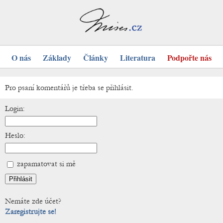
O nás
Základy
Články
Literatura
Podpořte nás
Pro psaní komentářů je třeba se přihlásit.
Login:
Heslo:
zapamatovat si mě
Nemáte zde účet?
Zaregistrujte se!