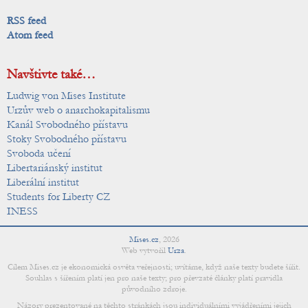
RSS feed
Atom feed
Navštivte také…
Ludwig von Mises Institute
Urzův web o anarchokapitalismu
Kanál Svobodného přístavu
Stoky Svobodného přístavu
Svoboda učení
Libertariánský institut
Liberální institut
Students for Liberty CZ
INESS
Mises.cz
,
2026
Web vytvořil
Urza
.
Cílem Mises.cz je ekonomická osvěta veřejnosti; uvítáme, když naše texty budete šířit.
Souhlas s šířením platí jen pro naše texty; pro převzaté články platí pravidla
původního zdroje.
Názory prezentované na těchto stránkách jsou individuálními vyjádřeními jejich