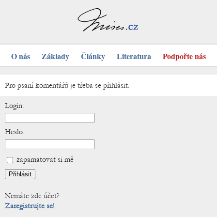
O nás
Základy
Články
Literatura
Podpořte nás
Pro psaní komentářů je třeba se přihlásit.
Login:
Heslo:
zapamatovat si mě
Nemáte zde účet?
Zaregistrujte se!