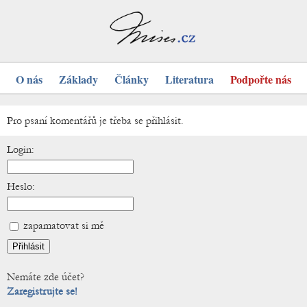
O nás
Základy
Články
Literatura
Podpořte nás
Pro psaní komentářů je třeba se přihlásit.
Login:
Heslo:
zapamatovat si mě
Nemáte zde účet?
Zaregistrujte se!