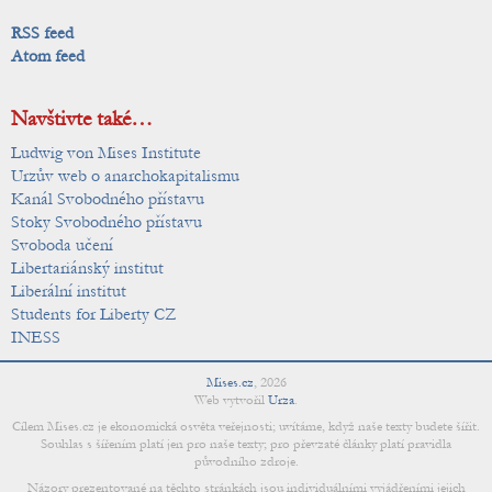
RSS feed
Atom feed
Navštivte také…
Ludwig von Mises Institute
Urzův web o anarchokapitalismu
Kanál Svobodného přístavu
Stoky Svobodného přístavu
Svoboda učení
Libertariánský institut
Liberální institut
Students for Liberty CZ
INESS
Mises.cz
,
2026
Web vytvořil
Urza
.
Cílem Mises.cz je ekonomická osvěta veřejnosti; uvítáme, když naše texty budete šířit.
Souhlas s šířením platí jen pro naše texty; pro převzaté články platí pravidla
původního zdroje.
Názory prezentované na těchto stránkách jsou individuálními vyjádřeními jejich