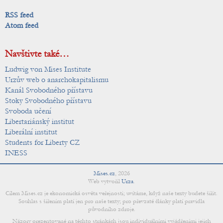
RSS feed
Atom feed
Navštivte také…
Ludwig von Mises Institute
Urzův web o anarchokapitalismu
Kanál Svobodného přístavu
Stoky Svobodného přístavu
Svoboda učení
Libertariánský institut
Liberální institut
Students for Liberty CZ
INESS
Mises.cz
,
2026
Web vytvořil
Urza
.
Cílem Mises.cz je ekonomická osvěta veřejnosti; uvítáme, když naše texty budete šířit.
Souhlas s šířením platí jen pro naše texty; pro převzaté články platí pravidla
původního zdroje.
Názory prezentované na těchto stránkách jsou individuálními vyjádřeními jejich