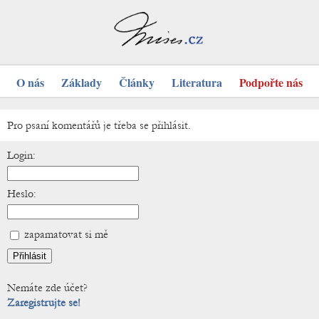
O nás
Základy
Články
Literatura
Podpořte nás
Pro psaní komentářů je třeba se přihlásit.
Login:
Heslo:
zapamatovat si mě
Nemáte zde účet?
Zaregistrujte se!