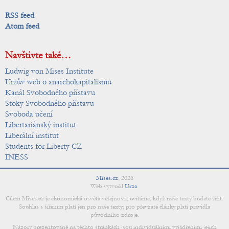
RSS feed
Atom feed
Navštivte také…
Ludwig von Mises Institute
Urzův web o anarchokapitalismu
Kanál Svobodného přístavu
Stoky Svobodného přístavu
Svoboda učení
Libertariánský institut
Liberální institut
Students for Liberty CZ
INESS
Mises.cz
,
2026
Web vytvořil
Urza
.
Cílem Mises.cz je ekonomická osvěta veřejnosti; uvítáme, když naše texty budete šířit.
Souhlas s šířením platí jen pro naše texty; pro převzaté články platí pravidla
původního zdroje.
Názory prezentované na těchto stránkách jsou individuálními vyjádřeními jejich