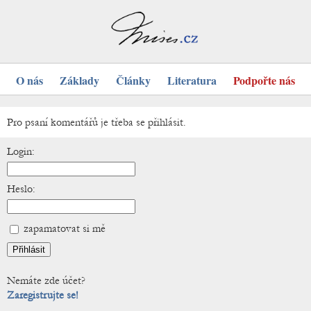
O nás
Základy
Články
Literatura
Podpořte nás
Pro psaní komentářů je třeba se přihlásit.
Login:
Heslo:
zapamatovat si mě
Nemáte zde účet?
Zaregistrujte se!