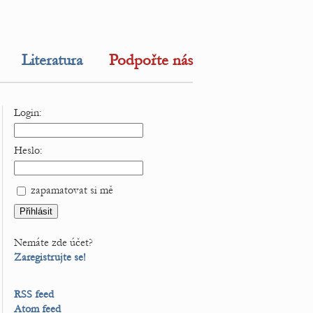
Literatura
Podpořte nás
Login:
Heslo:
zapamatovat si mě
Nemáte zde účet?
Zaregistrujte se!
RSS feed
Atom feed