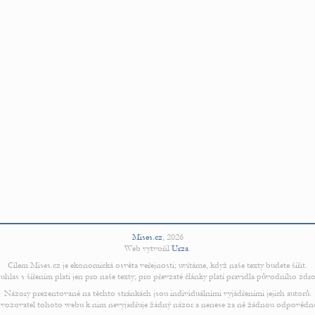
Mises.cz
,
2026
Web vytvořil
Urza
.
Cílem Mises.cz je ekonomická osvěta veřejnosti; uvítáme, když naše texty budete šířit.
uhlas s šířením platí jen pro naše texty; pro převzaté články platí pravidla původního zdro
Názory prezentované na těchto stránkách jsou individuálními vyjádřeními jejich autorů.
vozovatel tohoto webu k nim nevyjadřuje žádný názor a nenese za ně žádnou odpovědn