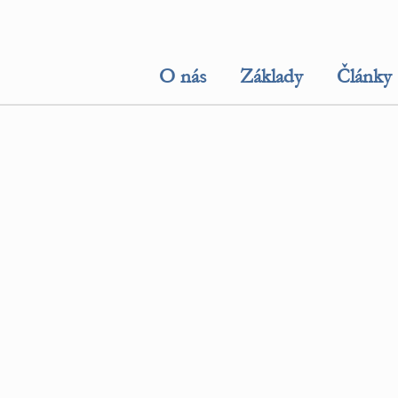
O nás
Základy
Články