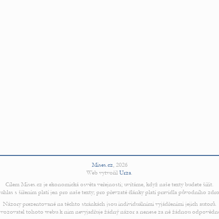
Mises.cz
,
2026
Web vytvořil
Urza
.
Cílem Mises.cz je ekonomická osvěta veřejnosti; uvítáme, když naše texty budete šířit.
uhlas s šířením platí jen pro naše texty; pro převzaté články platí pravidla původního zdro
Názory prezentované na těchto stránkách jsou individuálními vyjádřeními jejich autorů.
vozovatel tohoto webu k nim nevyjadřuje žádný názor a nenese za ně žádnou odpovědn