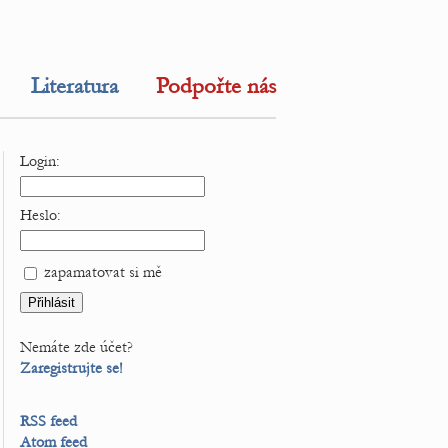
Literatura
Podpořte nás
Login:
Heslo:
zapamatovat si mě
Nemáte zde účet?
Zaregistrujte se!
RSS feed
Atom feed