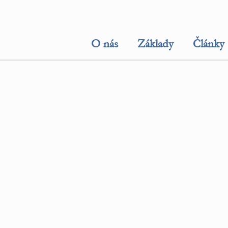
O nás
Základy
Články