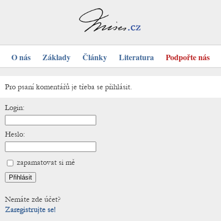
O nás
Základy
Články
Literatura
Podpořte nás
Pro psaní komentářů je třeba se přihlásit.
Login:
Heslo:
zapamatovat si mě
Nemáte zde účet?
Zaregistrujte se!