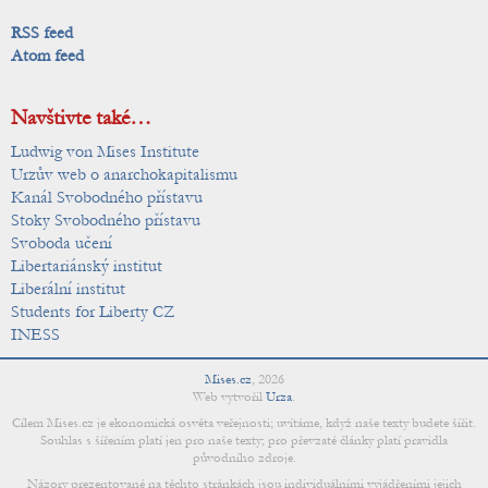
RSS feed
Atom feed
Navštivte také…
Ludwig von Mises Institute
Urzův web o anarchokapitalismu
Kanál Svobodného přístavu
Stoky Svobodného přístavu
Svoboda učení
Libertariánský institut
Liberální institut
Students for Liberty CZ
INESS
Mises.cz
,
2026
Web vytvořil
Urza
.
Cílem Mises.cz je ekonomická osvěta veřejnosti; uvítáme, když naše texty budete šířit.
Souhlas s šířením platí jen pro naše texty; pro převzaté články platí pravidla
původního zdroje.
Názory prezentované na těchto stránkách jsou individuálními vyjádřeními jejich