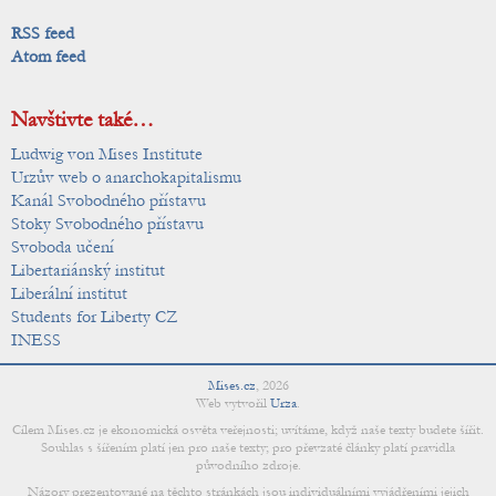
RSS feed
Atom feed
Navštivte také…
Ludwig von Mises Institute
Urzův web o anarchokapitalismu
Kanál Svobodného přístavu
Stoky Svobodného přístavu
Svoboda učení
Libertariánský institut
Liberální institut
Students for Liberty CZ
INESS
Mises.cz
,
2026
Web vytvořil
Urza
.
Cílem Mises.cz je ekonomická osvěta veřejnosti; uvítáme, když naše texty budete šířit.
Souhlas s šířením platí jen pro naše texty; pro převzaté články platí pravidla
původního zdroje.
Názory prezentované na těchto stránkách jsou individuálními vyjádřeními jejich