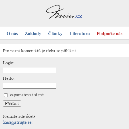
O nás
Základy
Články
Literatura
Podpořte nás
Pro psaní komentářů je třeba se přihlásit.
Login:
Heslo:
zapamatovat si mě
Nemáte zde účet?
Zaregistrujte se!