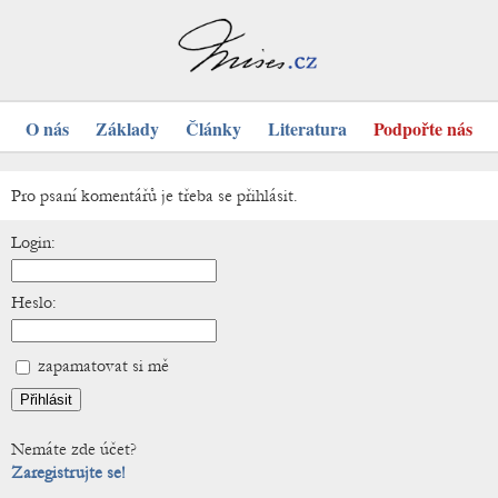
O nás
Základy
Články
Literatura
Podpořte nás
Pro psaní komentářů je třeba se přihlásit.
Login:
Heslo:
zapamatovat si mě
Nemáte zde účet?
Zaregistrujte se!