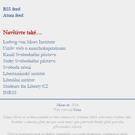
RSS feed
Atom feed
Navštivte také…
Ludwig von Mises Institute
Urzův web o anarchokapitalismu
Kanál Svobodného přístavu
Stoky Svobodného přístavu
Svoboda učení
Libertariánský institut
Liberální institut
Students for Liberty CZ
INESS
Mises.cz
,
2026
Web vytvořil
Urza
.
Cílem Mises.cz je ekonomická osvěta veřejnosti; uvítáme, když naše texty budete šířit.
Souhlas s šířením platí jen pro naše texty; pro převzaté články platí pravidla
původního zdroje.
Názory prezentované na těchto stránkách jsou individuálními vyjádřeními jejich