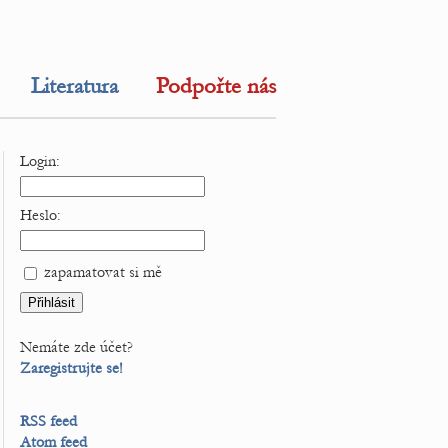
Literatura
Podpořte nás
Login:
Heslo:
zapamatovat si mě
Nemáte zde účet?
Zaregistrujte se!
RSS feed
Atom feed