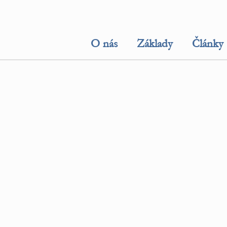
O nás
Základy
Články