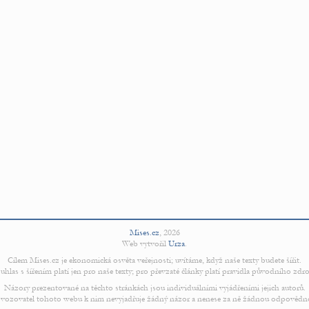
Mises.cz
,
2026
Web vytvořil
Urza
.
Cílem Mises.cz je ekonomická osvěta veřejnosti; uvítáme, když naše texty budete šířit.
uhlas s šířením platí jen pro naše texty; pro převzaté články platí pravidla původního zdro
Názory prezentované na těchto stránkách jsou individuálními vyjádřeními jejich autorů.
vozovatel tohoto webu k nim nevyjadřuje žádný názor a nenese za ně žádnou odpovědn