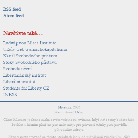
RSS feed
Atom feed
Navštivte také…
Ludwig von Mises Institute
Urzův web o anarchokapitalismu
Kanál Svobodného přístavu
Stoky Svobodného přístavu
Svoboda učení
Libertariánský institut
Liberální institut
Students for Liberty CZ
INESS
Mises.cz
,
2026
Web vytvořil
Urza
.
Cílem Mises.cz je ekonomická osvěta veřejnosti; uvítáme, když naše texty budete šířit.
Souhlas s šířením platí jen pro naše texty; pro převzaté články platí pravidla
původního zdroje.
Názory prezentované na těchto stránkách jsou individuálními vyjádřeními jejich