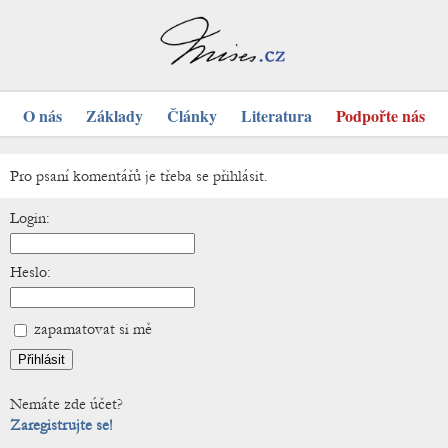
O nás
Základy
Články
Literatura
Podpořte nás
Pro psaní komentářů je třeba se přihlásit.
Login:
Heslo:
zapamatovat si mě
Nemáte zde účet?
Zaregistrujte se!