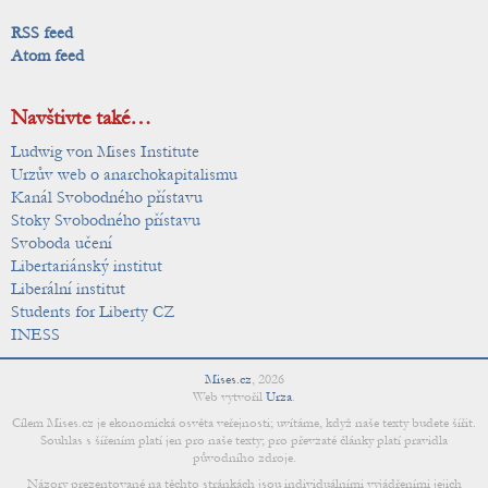
RSS feed
Atom feed
Navštivte také…
Ludwig von Mises Institute
Urzův web o anarchokapitalismu
Kanál Svobodného přístavu
Stoky Svobodného přístavu
Svoboda učení
Libertariánský institut
Liberální institut
Students for Liberty CZ
INESS
Mises.cz
,
2026
Web vytvořil
Urza
.
Cílem Mises.cz je ekonomická osvěta veřejnosti; uvítáme, když naše texty budete šířit.
Souhlas s šířením platí jen pro naše texty; pro převzaté články platí pravidla
původního zdroje.
Názory prezentované na těchto stránkách jsou individuálními vyjádřeními jejich