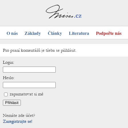
O nás
Základy
Články
Literatura
Podpořte nás
Pro psaní komentářů je třeba se přihlásit.
Login:
Heslo:
zapamatovat si mě
Nemáte zde účet?
Zaregistrujte se!