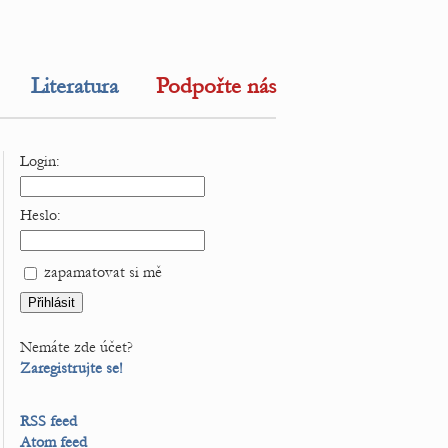
Literatura
Podpořte nás
Login:
Heslo:
zapamatovat si mě
Nemáte zde účet?
Zaregistrujte se!
RSS feed
Atom feed