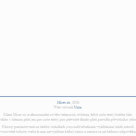
Mises.cz
,
2026
Web vytvořil
Urza
.
Cílem Mises.cz je ekonomická osvěta veřejnosti; uvítáme, když naše texty budete šířit.
uhlas s šířením platí jen pro naše texty; pro převzaté články platí pravidla původního zdro
Názory prezentované na těchto stránkách jsou individuálními vyjádřeními jejich autorů.
vozovatel tohoto webu k nim nevyjadřuje žádný názor a nenese za ně žádnou odpovědn