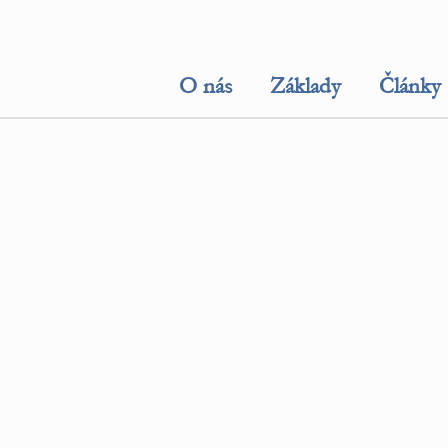
O nás
Základy
Články