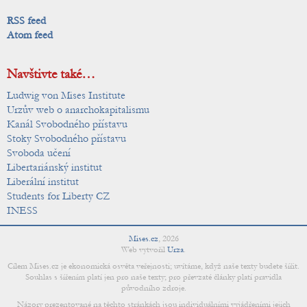
RSS feed
Atom feed
Navštivte také…
Ludwig von Mises Institute
Urzův web o anarchokapitalismu
Kanál Svobodného přístavu
Stoky Svobodného přístavu
Svoboda učení
Libertariánský institut
Liberální institut
Students for Liberty CZ
INESS
Mises.cz
,
2026
Web vytvořil
Urza
.
Cílem Mises.cz je ekonomická osvěta veřejnosti; uvítáme, když naše texty budete šířit.
Souhlas s šířením platí jen pro naše texty; pro převzaté články platí pravidla
původního zdroje.
Názory prezentované na těchto stránkách jsou individuálními vyjádřeními jejich