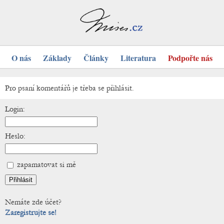
O nás
Základy
Články
Literatura
Podpořte nás
Pro psaní komentářů je třeba se přihlásit.
Login:
Heslo:
zapamatovat si mě
Nemáte zde účet?
Zaregistrujte se!